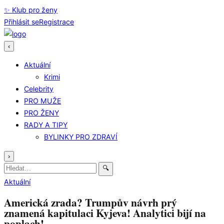
✨ Klub pro ženy
Přihlásit se
Registrace
‹
Aktuální
Krimi
Celebrity
PRO MUŽE
PRO ŽENY
RADY A TIPY
BYLINKY PRO ZDRAVÍ
›
Hledat:
🔍
Aktuální
Americká zrada? Trumpův návrh prý
znamená kapitulaci Kyjeva! Analytici bijí na
poplach!