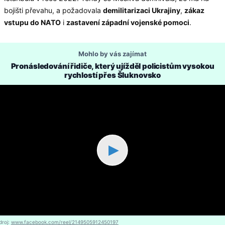
bojišti převahu, a požadovala
demilitarizaci Ukrajiny
,
zákaz
vstupu do NATO
i
zastavení západní vojenské pomoci
.
Mohlo by vás zajímat
Pronásledování řidiče, který ujížděl policistům vysokou
rychlostí přes Šluknovsko
▶
droj:
www.facebook.com/reel/2149505912450197