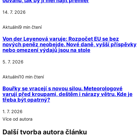
odvahu, tak by ji měl najít premiér
14. 7. 2026
Aktuální
9 min čtení
Von der Leyenová varuje: Rozpočet EU se bez
nových peněz neobejde. Nové daně, vyšší příspěvky
nebo omezení výdajů jsou na stole
5. 7. 2026
Aktuální
10 min čtení
Bouřky se vracejí s novou silou. Meteorologové
varují před kroupami, deštěm i nárazy větru. Kde je
třeba být opatrný?
1. 7. 2026
Více od autora
Další tvorba autora článku