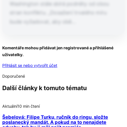
Washington stále sbírá podněty od obou
stran konfliktu. „Dosažení trvalého míru
bude vyžadovat, aby obě…
Pokračování článku po kliknutí
Komentáře mohou přidávat jen registrované a přihlášené
uživatelky.
Přečtěte si celý článek
Přihlásit se nebo vytvořit účet
Doporučené
Další články k tomuto tématu
Aktuální
10 min čtení
Šebelová: Filipe Turku, ručník do ringu, složte
poslanecký mandát. A pokud na to nenajdete