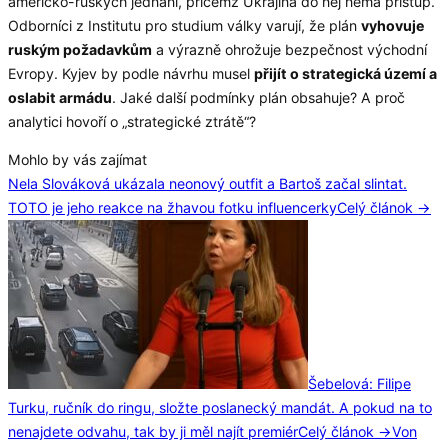
americko-ruských jednání, přičemž Ukrajina do něj nemá přístup.
Odborníci z Institutu pro studium války varují, že plán
vyhovuje
ruským požadavkům
a výrazně ohrožuje bezpečnost východní
Evropy. Kyjev by podle návrhu musel
přijít o strategická území a
oslabit armádu
. Jaké další podmínky plán obsahuje? A proč
analytici hovoří o „strategické ztrátě“?
Mohlo by vás zajímat
Nela Slováková ukázala neonový outfit a Bartoš začal slintat.
TOTO je jeho reakce na žhavou fotku influencerky
Celý článok →
Šebelová: Filipe
Turku, ručník do ringu, složte poslanecký mandát. A pokud na to
nenajdete odvahu, tak by ji měl najít premiér
Celý článok →
Von