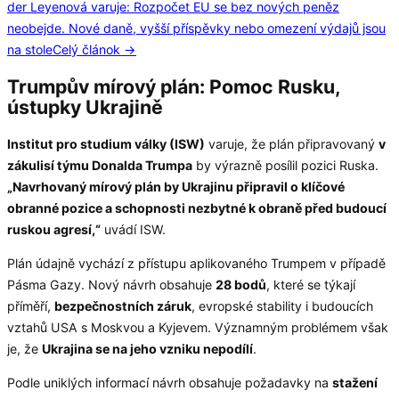
der Leyenová varuje: Rozpočet EU se bez nových peněz
neobejde. Nové daně, vyšší příspěvky nebo omezení výdajů jsou
na stole
Celý článok →
Trumpův mírový plán: Pomoc Rusku,
ústupky Ukrajině
Institut pro studium války (ISW)
varuje, že plán připravovaný
v
zákulisí týmu Donalda Trumpa
by výrazně posílil pozici Ruska.
„Navrhovaný mírový plán by Ukrajinu připravil o klíčové
obranné pozice a schopnosti nezbytné k obraně před budoucí
ruskou agresí,“
uvádí ISW.
Plán údajně vychází z přístupu aplikovaného Trumpem v případě
Pásma Gazy. Nový návrh obsahuje
28 bodů
, které se týkají
příměří,
bezpečnostních záruk
, evropské stability i budoucích
vztahů USA s Moskvou a Kyjevem. Významným problémem však
je, že
Ukrajina se na jeho vzniku nepodílí
.
Podle uniklých informací návrh obsahuje požadavky na
stažení