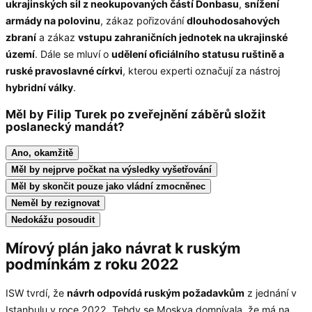
ukrajinských sil z neokupovaných částí Donbasu
,
snížení
armády na polovinu
, zákaz pořizování
dlouhodosahových
zbraní
a zákaz
vstupu zahraničních jednotek na ukrajinské
území
. Dále se mluví o
udělení oficiálního statusu ruštině a
ruské pravoslavné církvi
, kterou experti označují za nástroj
hybridní války
.
Měl by Filip Turek po zveřejnění záběrů složit
poslanecký mandát?
Ano, okamžitě
Měl by nejprve počkat na výsledky vyšetřování
Měl by skončit pouze jako vládní zmocněnec
Neměl by rezignovat
Nedokážu posoudit
Mírový plán jako návrat k ruským
podmínkám z roku 2022
ISW tvrdí, že
návrh odpovídá ruským požadavkům
z jednání v
Istanbulu v roce 2022. Tehdy se Moskva domnívala, že má na