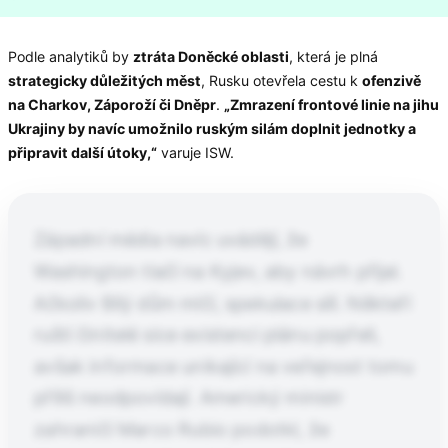
Podle analytiků by
ztráta Doněcké oblasti
, která je plná
strategicky důležitých měst
, Rusku otevřela cestu k
ofenzivě
na Charkov, Záporoží či Dněpr
.
„Zmrazení frontové linie na jihu
Ukrajiny by navíc umožnilo ruským silám doplnit jednotky a
připravit další útoky,“
varuje ISW.
Západní média navíc uvádějí, že
Washington tlačí na Kyjev, aby návrh přijal.
Ačkoliv Bílý dům mlčí, spekulace sílí. Někteří
ruští činitelé sice existenci plánu popřeli,
avšak informace unikající na veřejnost tomu
příliš neodpovídají. Americký ministr
zahraničí Marco Rubio podotkl, že