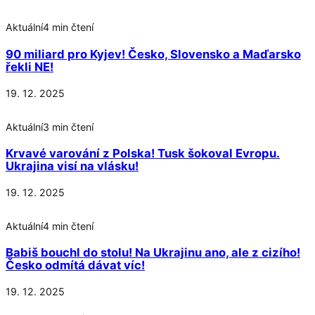
Aktuální
4 min čtení
90 miliard pro Kyjev! Česko, Slovensko a Maďarsko
řekli NE!
19. 12. 2025
Aktuální
3 min čtení
Krvavé varování z Polska! Tusk šokoval Evropu.
Ukrajina visí na vlásku!
19. 12. 2025
Aktuální
4 min čtení
Babiš bouchl do stolu! Na Ukrajinu ano, ale z cizího!
Česko odmítá dávat víc!
19. 12. 2025