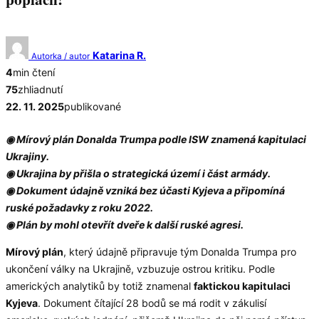
Katarina R.
Autorka / autor
4
min čtení
75
zhliadnutí
22. 11. 2025
publikované
◉ Mírový plán Donalda Trumpa podle ISW znamená kapitulaci
Ukrajiny.
◉ Ukrajina by přišla o strategická území i část armády.
◉ Dokument údajně vzniká bez účasti Kyjeva a připomíná
ruské požadavky z roku 2022.
◉ Plán by mohl otevřít dveře k další ruské agresi.
Mírový plán
, který údajně připravuje tým Donalda Trumpa pro
ukončení války na Ukrajině, vzbuzuje ostrou kritiku. Podle
amerických analytiků by totiž znamenal
faktickou kapitulaci
Kyjeva
. Dokument čítající 28 bodů se má rodit v zákulisí