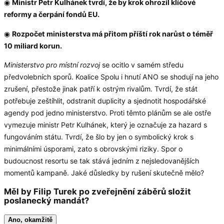
◉
Ministr Petr Kulhánek tvrdí, že by krok ohrozil klíčové
reformy a čerpání fondů EU.
◉
Rozpočet ministerstva má přitom příští rok narůst o téměř
10 miliard korun.
Ministerstvo pro místní rozvoj
se ocitlo v samém středu
předvolebních sporů. Koalice Spolu i hnutí ANO se shodují na jeho
zrušení, přestože jinak patří k ostrým rivalům. Tvrdí, že stát
potřebuje zeštíhlit, odstranit duplicity a sjednotit hospodářské
agendy pod jedno ministerstvo. Proti těmto plánům se ale ostře
vymezuje ministr Petr Kulhánek, který je označuje za hazard s
fungováním státu. Tvrdí, že šlo by jen o symbolický krok s
minimálními úsporami, zato s obrovskými riziky. Spor o
budoucnost resortu se tak stává jedním z nejsledovanějších
momentů kampaně. Jaké důsledky by rušení skutečně mělo?
Měl by Filip Turek po zveřejnění záběrů složit
poslanecký mandát?
Ano, okamžitě