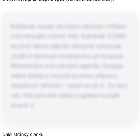
Kulhánek varuje: ohrožení reforem i miliard
z EU Aktuální ministr Petr Kulhánek (STAN)
se proti těmto plánům důrazně vymezuje.
„Rušit či slučovat ministerstvo je hloupost.
Ministerstvo má robustní agendu, funguje
velice dobře a ohrozili bychom přípravu
zásadních reforem,“ uvedl na síti X. To není
vše. Pokračování článku najdete na další
straně ↓
Pokračování článku po kliknutí
Další stránky článku