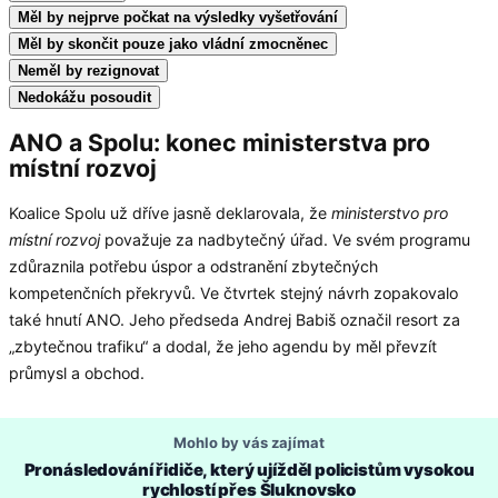
Měl by nejprve počkat na výsledky vyšetřování
Měl by skončit pouze jako vládní zmocněnec
Neměl by rezignovat
Nedokážu posoudit
ANO a Spolu: konec ministerstva pro
místní rozvoj
Koalice Spolu už dříve jasně deklarovala, že
ministerstvo pro
místní rozvoj
považuje za nadbytečný úřad. Ve svém programu
zdůraznila potřebu úspor a odstranění zbytečných
kompetenčních překryvů. Ve čtvrtek stejný návrh zopakovalo
také hnutí ANO. Jeho předseda Andrej Babiš označil resort za
„zbytečnou trafiku“ a dodal, že jeho agendu by měl převzít
průmysl a obchod.
Mohlo by vás zajímat
Pronásledování řidiče, který ujížděl policistům vysokou
rychlostí přes Šluknovsko