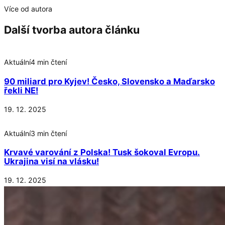
Více od autora
Další tvorba autora článku
Aktuální
4 min čtení
90 miliard pro Kyjev! Česko, Slovensko a Maďarsko
řekli NE!
19. 12. 2025
Aktuální
3 min čtení
Krvavé varování z Polska! Tusk šokoval Evropu.
Ukrajina visí na vlásku!
19. 12. 2025