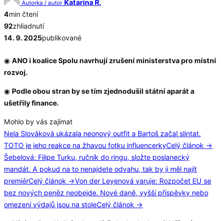
Katarina R.
Autorka / autor
4
min čtení
92
zhliadnutí
14. 9. 2025
publikované
◉
ANO i koalice Spolu navrhují zrušení ministerstva pro místní
rozvoj.
◉
Podle obou stran by se tím zjednodušil státní aparát a
ušetřily finance.
Mohlo by vás zajímat
Nela Slováková ukázala neonový outfit a Bartoš začal slintat.
TOTO je jeho reakce na žhavou fotku influencerky
Celý článok →
Šebelová: Filipe Turku, ručník do ringu, složte poslanecký
mandát. A pokud na to nenajdete odvahu, tak by ji měl najít
premiér
Celý článok →
Von der Leyenová varuje: Rozpočet EU se
bez nových peněz neobejde. Nové daně, vyšší příspěvky nebo
omezení výdajů jsou na stole
Celý článok →