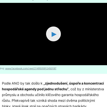
▶
droj:
www.facebook.com/reel/2149505912450197
Podle ANO by tak došlo k
„zjednodušení, úspoře a koncentraci
hospodářské agendy pod jednu střechu“
, což by z ministerstva
průmyslu a obchodu učinilo klíčového garanta hospodářského
růstu. Překvapivě tak vzniká shoda mezi dvěma politickými
bloky, které jinak stojí na opačných stranách barikády.