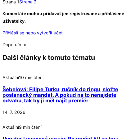
Strana 1
Strana 2
Přečtěte si celý článek
Komentáře mohou přidávat jen registrované a přihlášené
uživatelky.
Přihlásit se nebo vytvořit účet
Doporučené
Další články k tomuto tématu
Aktuální
10 min čtení
Šebelová: Filipe Turku, ručník do ringu, složte
poslanecký mandát. A pokud na to nenajdete
odvahu, tak by ji měl najít premiér
14. 7. 2026
Aktuální
9 min čtení
Von der Leyenová varuje: Rozpočet EU se bez