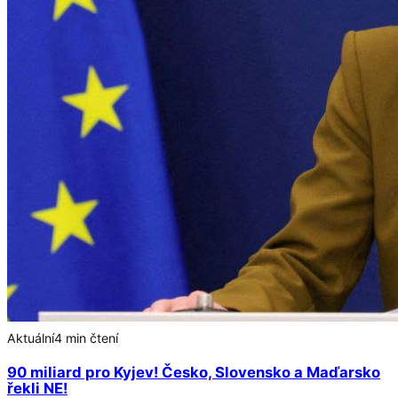
Aktuální
4 min čtení
90 miliard pro Kyjev! Česko, Slovensko a Maďarsko
řekli NE!