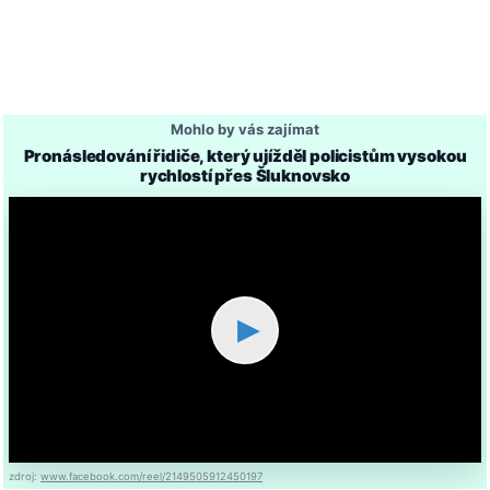
Mohlo by vás zajímat
Pronásledování řidiče, který ujížděl policistům vysokou
rychlostí přes Šluknovsko
▶
zdroj:
www.facebook.com/reel/2149505912450197