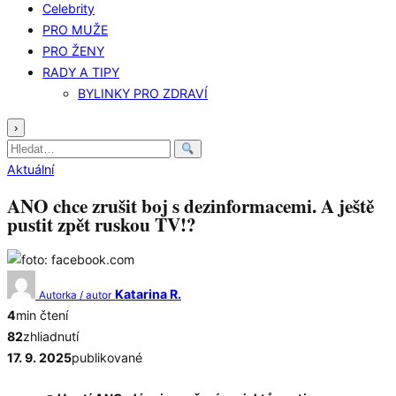
Celebrity
PRO MUŽE
PRO ŽENY
RADY A TIPY
BYLINKY PRO ZDRAVÍ
›
Hledat:
Aktuální
ANO chce zrušit boj s dezinformacemi. A ještě
pustit zpět ruskou TV!?
Katarina R.
Autorka / autor
4
min čtení
82
zhliadnutí
17. 9. 2025
publikované