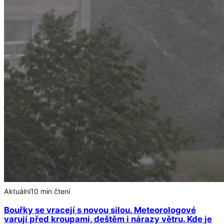
Aktuální
10 min čtení
Bouřky se vracejí s novou silou. Meteorologové
varují před kroupami, deštěm i nárazy větru. Kde je