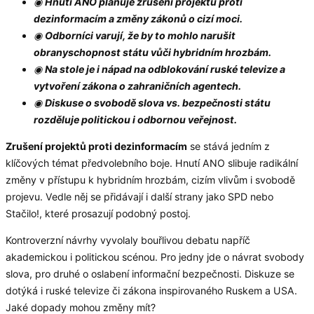
◉
Hnutí ANO plánuje zrušení projektů proti
dezinformacím a změny zákonů o cizí moci.
◉
Odborníci varují, že by to mohlo narušit
obranyschopnost státu vůči hybridním hrozbám.
◉
Na stole je i nápad na odblokování ruské televize a
vytvoření zákona o zahraničních agentech.
◉
Diskuse o svobodě slova vs. bezpečnosti státu
rozděluje politickou i odbornou veřejnost.
Zrušení projektů proti dezinformacím
se stává jedním z
klíčových témat předvolebního boje. Hnutí ANO slibuje radikální
změny v přístupu k hybridním hrozbám, cizím vlivům i svobodě
projevu. Vedle něj se přidávají i další strany jako SPD nebo
Stačilo!, které prosazují podobný postoj.
Kontroverzní návrhy vyvolaly bouřlivou debatu napříč
akademickou i politickou scénou. Pro jedny jde o návrat svobody
slova, pro druhé o oslabení informační bezpečnosti. Diskuze se
dotýká i ruské televize či zákona inspirovaného Ruskem a USA.
Jaké dopady mohou změny mít?