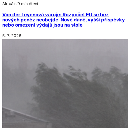
Aktuální
9 min čtení
Von der Leyenová varuje: Rozpočet EU se bez
nových peněz neobejde. Nové daně, vyšší příspěvky
nebo omezení výdajů jsou na stole
5. 7. 2026