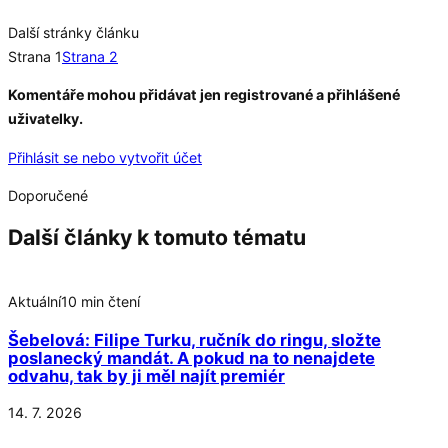
Další stránky článku
Strana 1
Strana 2
Komentáře mohou přidávat jen registrované a přihlášené
uživatelky.
Přihlásit se nebo vytvořit účet
Doporučené
Další články k tomuto tématu
Aktuální
10 min čtení
Šebelová: Filipe Turku, ručník do ringu, složte
poslanecký mandát. A pokud na to nenajdete
odvahu, tak by ji měl najít premiér
14. 7. 2026