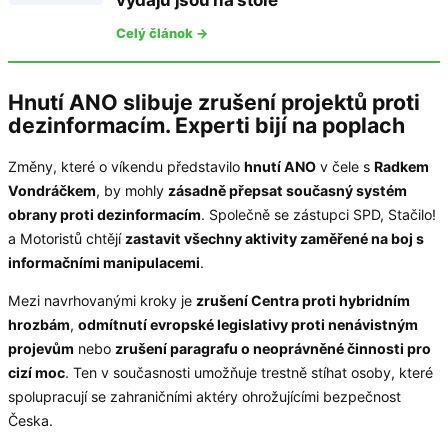
Celý článok →
Hnutí ANO slibuje zrušení projektů proti
dezinformacím. Experti bijí na poplach
Změny, které o víkendu představilo
hnutí ANO
v čele s
Radkem
Vondráčkem
, by mohly
zásadně přepsat současný systém
obrany proti dezinformacím
. Společně se zástupci SPD, Stačilo!
a Motoristů chtějí
zastavit všechny aktivity zaměřené na boj s
informačními manipulacemi
.
Mezi navrhovanými kroky je
zrušení Centra proti hybridním
hrozbám
,
odmítnutí evropské legislativy proti nenávistným
projevům
nebo
zrušení paragrafu o neoprávněné činnosti pro
cizí moc
. Ten v současnosti umožňuje trestně stíhat osoby, které
spolupracují se zahraničními aktéry ohrožujícími bezpečnost
Česka.