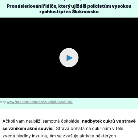
Pronásledování řidiče, který ujížděl policistům vysokou
rychlostí přes Šluknovsko
▶
droj:
www.facebook.com/reel/2149505912450197
Ačkoli vám neublíží samotná čokoláda,
nadbytek cukrů ve stravě
se vznikem akn
é souvisí
. Strava bohatá na cukr nám v těle
zvedá hladiny inzulínu, tím se zvyšuje aktivita některých