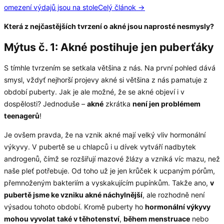
omezení výdajů jsou na stole
Celý článok →
Která z nejčastějších tvrzení o akn
é jsou naprost
é nesmysly?
Mýtus č. 1: Akné postihuje jen puberťáky
S tímhle tvrzením se setkala většina z nás. Na první pohled dává
smysl, vždyť nejhorší projevy akné si většina z nás pamatuje z
období puberty. Jak je ale možné, že se akné objeví i v
dospělosti? Jednoduše –
akn
é
zkrátka
není jen probl
é
mem
teenagerů
!
Je ovšem pravda, že na vznik akné mají velký vliv hormonální
výkyvy. V pubertě se u chlapců i u dívek vytváří nadbytek
androgenů, čímž se rozšiřují mazové žlázy a vzniká víc mazu, než
naše pleť potřebuje. Od toho už je jen krůček k ucpaným pórům,
přemnoženým bakteriím a vyskakujícím pupínkům. Takže ano,
v
pubertě jsme ke vzniku akn
é náchylnější
, ale rozhodně není
výsadou tohoto období. Kromě puberty ho
hormonální výkyvy
mohou vyvolat tak
é v těhotenství
,
během menstruace
nebo