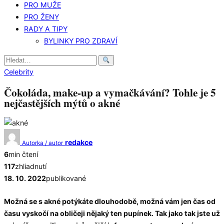
PRO MUŽE
PRO ŽENY
RADY A TIPY
BYLINKY PRO ZDRAVÍ
Hledat:
Celebrity
Čokoláda, make-up a vymačkávání? Tohle je 5
nejčastějších mýtů o akné
redakce
Autorka / autor
6
min čtení
117
zhliadnutí
18. 10. 2022
publikované
Možná se s akn
é potýkáte dlouhodobě, možná vám jen čas od
času vyskočí na obličeji nějaký ten pupínek. Tak jako tak jste už