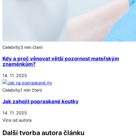
Celebrity
3 min čtení
Kdy a proč věnovat větší pozornost mateřským
znaménkům?
14. 11. 2025
Celebrity
1 min čtení
Jak zahojit popraskané koutky
14. 11. 2025
Více od autora
Další tvorba autora článku