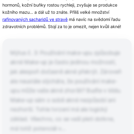
hormonů, kožní buňky rostou rychleji, zvyšuje se produkce
kožního mazu… a dál už to znáte. Příliš velké množství
rafinovaných sacharidů ve stravě
má navíc na svědomí řadu
zdravotních problémů. Stojí za to je omezit, nejen kvůli akné!
Mýtus č. 3: Používání make-upu způsobuje
akné Make-up je často jedinou možností,
jak alespoň dočasně akné překrýt. Zároveň
ale neustále slýcháte, že používání make-
upu může vaše akné zhoršit? Buďte v klidu.
Make-up sám o sobě akné nezpůsobí ani
nezhorší. Tohle tvrzení má ale logický
základ. Všechno, co se vaší pleti dotkne,
má totiž potenciál v…