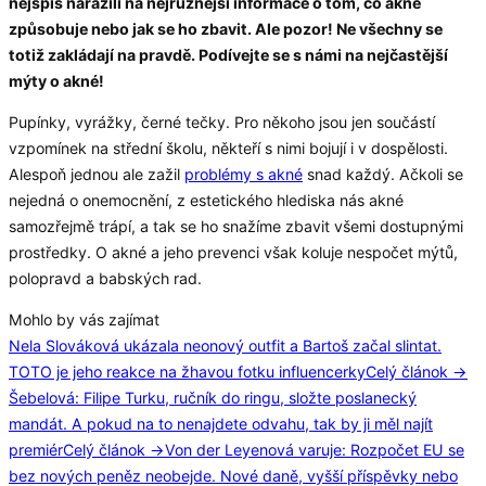
nejspíš narazili na nejrůznější informace o tom, co akn
é
způsobuje nebo jak se ho zbavit. Ale pozor! Ne všechny se
totiž zakládají na pravdě. Podívejte se s námi na nejčastější
mýty o akn
é
!
Pupínky, vyrážky, černé tečky. Pro někoho jsou jen součástí
vzpomínek na střední školu, někteří s nimi bojují i v dospělosti.
Alespoň jednou ale zažil
problémy s akné
snad každý. Ačkoli se
nejedná o onemocnění, z estetického hlediska nás akné
samozřejmě trápí, a tak se ho snažíme zbavit všemi dostupnými
prostředky. O akné a jeho prevenci však koluje nespočet mýtů,
polopravd a babských rad.
Mohlo by vás zajímat
Nela Slováková ukázala neonový outfit a Bartoš začal slintat.
TOTO je jeho reakce na žhavou fotku influencerky
Celý článok →
Šebelová: Filipe Turku, ručník do ringu, složte poslanecký
mandát. A pokud na to nenajdete odvahu, tak by ji měl najít
premiér
Celý článok →
Von der Leyenová varuje: Rozpočet EU se
bez nových peněz neobejde. Nové daně, vyšší příspěvky nebo