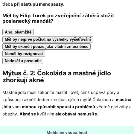
třeba
při nástupu menopauzy
.
Měl by Filip Turek po zveřejnění záběrů složit
poslanecký mandát?
Ano, okamžitě
Měl by nejprve počkat na výsledky vyšetřování
Měl by skončit pouze jako vládní zmocněnec
Neměl by rezignovat
Nedokážu posoudit
Mýtus č. 2: Čokoláda a mastné jídlo
zhoršují akné
Mastné jídlo musí zákonitě mastit i pleť, čímž ucpává póry a
způsobuje akné? Jeden z nejčastějších mýtů! Čokoláda a
mastná
jídla
vám
mohou způsobit spoustu probl
émů
včetně nadváhy a
obezity.
Akn
é se
kvůli nim
ale obávat nemusíte
.
Mohlo by vás zajímat