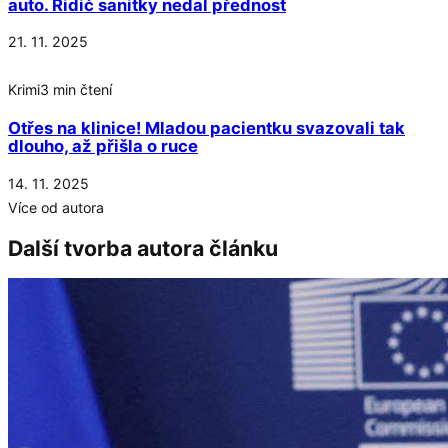
auto. Řidič sanitky nedal přednost
21. 11. 2025
Krimi
3 min čtení
Otřes na klinice! Mladou pacientku svazovali tak
dlouho, až přišla o ruce
14. 11. 2025
Více od autora
Další tvorba autora článku