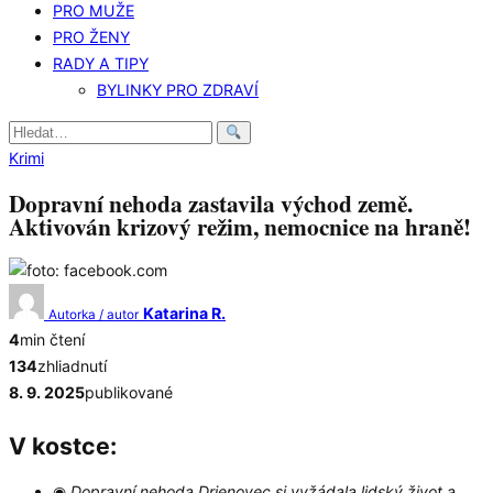
PRO MUŽE
PRO ŽENY
RADY A TIPY
BYLINKY PRO ZDRAVÍ
Hledat:
Krimi
Dopravní nehoda zastavila východ země.
Aktivován krizový režim, nemocnice na hraně!
Katarina R.
Autorka / autor
4
min čtení
134
zhliadnutí
8. 9. 2025
publikované
V kostce:
◉
Dopravní nehoda Drienovec si vyžádala lidský život a