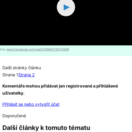
▶
droj:
www.facebook.com/reel/1039401155110508
Další stránky článku
Strana 1
Strana 2
Komentáře mohou přidávat jen registrované a přihlášené
uživatelky.
Přihlásit se nebo vytvořit účet
Doporučené
Další články k tomuto tématu