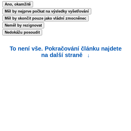
Ano, okamžitě
Měl by nejprve počkat na výsledky vyšetřování
Měl by skončit pouze jako vládní zmocněnec
Neměl by rezignovat
Nedokážu posoudit
To není vše. Pokračování článku najdete
na další straně
↓