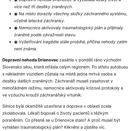
více než tři desítky zraněných.
◉
Na místo dorazily všechny složky záchranného systému,
včetně letecké záchranky.
◉
Nemocnice aktivovaly traumatologický plán a přijímaly
zraněné podle závažnosti stavu.
◉
Vyšetřování tragédie stále probíhá, příčina nehody zatím
není známa.
Dopravní nehoda Drienovec
zasáhla v pondělí ráno východní
Slovensko silou, která otřásla celým regionem. Po střetu autobusu
s nákladním vozidlem zůstala na místě jedna mrtvá osoba a
desítky dalších zraněných. Záchranáři museli zasahovat v
mimořádném režimu, nemocnice aktivovaly krizové protokoly a
ve vzduchu kroužil záchranářský vrtulník.
Silnice byla okamžitě uzavřena a doprava v oblasti zcela
zkolabovala. Lékaři bojovali o životy pacientů s těžkým
poraněním. Co přesně se u Drienovce stalo? A proč musel být
vyhlášen traumatologický plán? Klikněte a zjistěte víc.