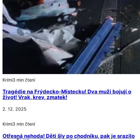
Krimi
3 min čtení
Tragédie na Frýdecko-Místecku! Dva muži bojují o
život! Vrak, krev, zmatek!
2. 12. 2025
Krimi
3 min čtení
Otřesná nehoda! Děti šly po chodníku, pak je srazilo