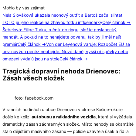
Mohlo by vás zajímat
Nela Slováková ukázala neonový outfit a Bartoš začal slintat.
TOTO je jeho reakce na žhavou fotku influencerky
Celý článok →
Šebelová: Filipe Turku, ručník do ringu, složte poslanecký
mandát. A pokud na to nenajdete odvahu, tak by ji měl najít
premiér
Celý článok →
Von der Leyenová varuje: Rozpočet EU se
bez nových peněz neobejde. Nové daně, vyšší příspěvky nebo
omezení výdajů jsou na stole
Celý článok →
Tragická dopravní nehoda Drienovec:
Zásah všech složek
foto: facebook.com
V ranních hodinách u obce Drienovec v okrese Košice-okolie
došlo ke kolizi
autobusu a nákladního vozidla
, která si vyžádala
dramatický zásah záchranných složek. Místo nehody se okamžitě
stalo dějištěm masivního zásahu — policie uzavřela úsek a řídila