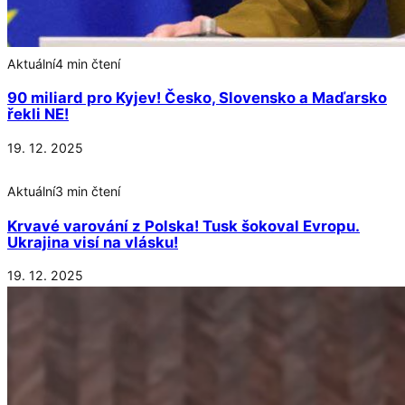
Aktuální
4 min čtení
90 miliard pro Kyjev! Česko, Slovensko a Maďarsko
řekli NE!
19. 12. 2025
Aktuální
3 min čtení
Krvavé varování z Polska! Tusk šokoval Evropu.
Ukrajina visí na vlásku!
19. 12. 2025