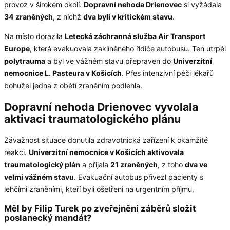
provoz v širokém okolí.
Dopravní nehoda Drienovec
si vyžádala
34 zraněných
, z nichž
dva byli v kritickém stavu
.
Na místo dorazila
Letecká záchranná služba Air Transport
Europe
, která evakuovala zaklíněného řidiče autobusu. Ten utrpěl
polytrauma
a byl ve vážném stavu přepraven do
Univerzitní
nemocnice L. Pasteura v Košicích
. Přes intenzivní péči lékařů
bohužel jedna z obětí zraněním podlehla.
Dopravní nehoda Drienovec vyvolala
aktivaci traumatologického plánu
Závažnost situace donutila zdravotnická zařízení k okamžité
reakci.
Univerzitní nemocnice v Košicích aktivovala
traumatologický plán
a přijala
21 zraněných
, z toho
dva ve
velmi vážném stavu
. Evakuační autobus přivezl pacienty s
lehčími zraněními, kteří byli ošetřeni na urgentním příjmu.
Měl by Filip Turek po zveřejnění záběrů složit
poslanecký mandát?