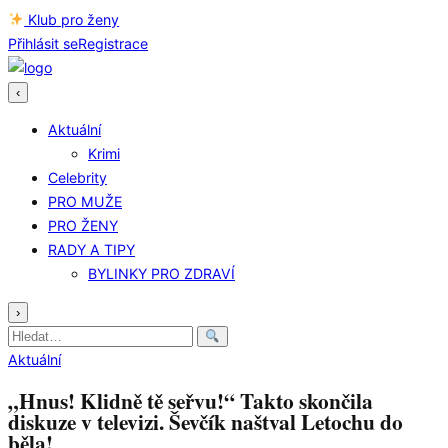
Klub pro ženy
Přihlásit se
Registrace
‹
Aktuální
Krimi
Celebrity
PRO MUŽE
PRO ŽENY
RADY A TIPY
BYLINKY PRO ZDRAVÍ
›
Hledat:
Aktuální
„Hnus! Klidně tě seřvu!“ Takto skončila
diskuze v televizi. Ševčík naštval Letochu do
běla!