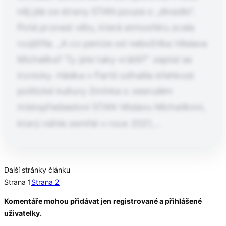
něj jde ze strany STAN pouze o „divadlo“.
Poté pronesl větu, která atmosféru zcela
rozjitřila. „A co peníze od nebožtíka Věslava
Michalika? Ty jste taky vrátili?“ zeptal se
ironicky. Hádka v Partii odhalila křehkost
politické kultury Zmínka o zesnulém
místopředsedovi STAN Věslavu Michalikovi,
který náhle zemřel v roce 2021,…
Pokračování článku po kliknutí
Další stránky článku
Strana 1
Strana 2
Přečtěte si celý článek
Komentáře mohou přidávat jen registrované a přihlášené
uživatelky.