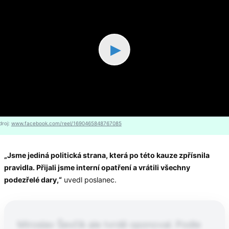
▶
droj:
www.facebook.com/reel/1690465848767085
„Jsme jediná politická strana, která po této kauze zpřísnila
pravidla. Přijali jsme interní opatření a vrátili všechny
podezřelé dary,“
uvedl poslanec.
Miroslav Ševčík ale tvrdě oponoval. Podle