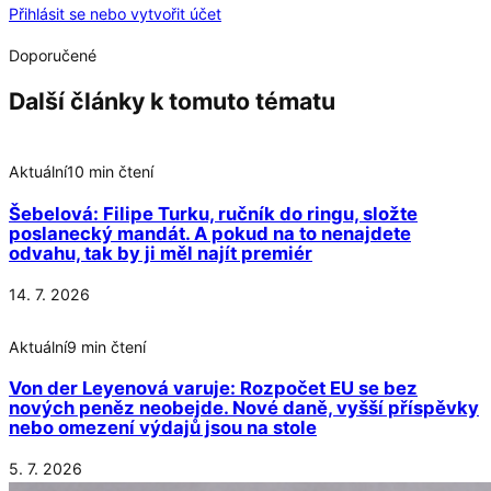
Přihlásit se nebo vytvořit účet
Doporučené
Další články k tomuto tématu
Aktuální
10 min čtení
Šebelová: Filipe Turku, ručník do ringu, složte
poslanecký mandát. A pokud na to nenajdete
odvahu, tak by ji měl najít premiér
14. 7. 2026
Aktuální
9 min čtení
Von der Leyenová varuje: Rozpočet EU se bez
nových peněz neobejde. Nové daně, vyšší příspěvky
nebo omezení výdajů jsou na stole
5. 7. 2026