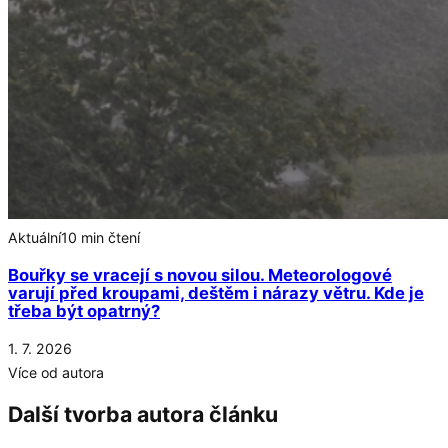
Aktuální
10 min čtení
Bouřky se vracejí s novou silou. Meteorologové
varují před kroupami, deštěm i nárazy větru. Kde je
třeba být opatrný?
1. 7. 2026
Více od autora
Další tvorba autora článku