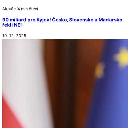
Aktuální
4 min čtení
90 miliard pro Kyjev! Česko, Slovensko a Maďarsko
řekli NE!
19. 12. 2025