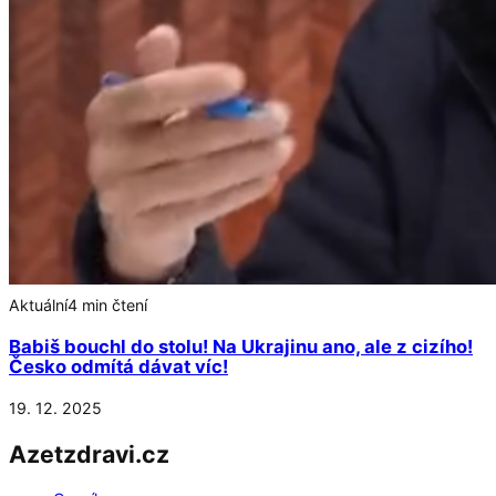
Aktuální
4 min čtení
Babiš bouchl do stolu! Na Ukrajinu ano, ale z cizího!
Česko odmítá dávat víc!
19. 12. 2025
Azetzdravi.cz