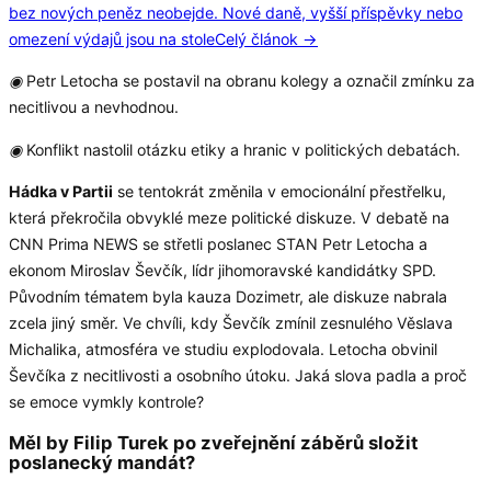
bez nových peněz neobejde. Nové daně, vyšší příspěvky nebo
omezení výdajů jsou na stole
Celý článok →
◉
Petr Letocha se postavil na obranu kolegy a označil zmínku za
necitlivou a nevhodnou.
◉
Konflikt nastolil otázku etiky a hranic v politických debatách.
Hádka v Partii
se tentokrát změnila v emocionální přestřelku,
která překročila obvyklé meze politické diskuze. V debatě na
CNN Prima NEWS se střetli poslanec STAN Petr Letocha a
ekonom Miroslav Ševčík, lídr jihomoravské kandidátky SPD.
Původním tématem byla kauza Dozimetr, ale diskuze nabrala
zcela jiný směr. Ve chvíli, kdy Ševčík zmínil zesnulého Věslava
Michalika, atmosféra ve studiu explodovala. Letocha obvinil
Ševčíka z necitlivosti a osobního útoku. Jaká slova padla a proč
se emoce vymkly kontrole?
Měl by Filip Turek po zveřejnění záběrů složit
poslanecký mandát?