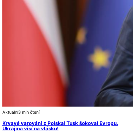
Aktuální
3 min čtení
Krvavé varování z Polska! Tusk šokoval Evropu.
Ukrajina visí na vlásku!