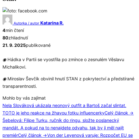
Katarina R.
Autorka / autor
4
min čtení
80
zhliadnutí
21. 9. 2025
publikované
◉
Hádka v Partii se vyostřila po zmínce o zesnulém Věslavu
Michalikovi.
◉
Miroslav Ševčík obvinil hnutí STAN z pokrytectví a předstírané
transparentnosti.
Mohlo by vás zajímat
Nela Slováková ukázala neonový outfit a Bartoš začal slintat.
TOTO je jeho reakce na žhavou fotku influencerky
Celý článok →
Šebelová: Filipe Turku, ručník do ringu, složte poslanecký
mandát. A pokud na to nenajdete odvahu, tak by ji měl najít
premiér
Celý článok →
Von der Leyenová varuje: Rozpočet EU se