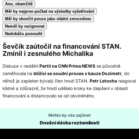
Ano, okamžitě
Měl by nejprve počkat na výsledky vyšetřování
Měl by skončit pouze jako vládní zmocněnec
Neměl by rezignovat
Nedokážu posoudit
Ševčík zaútočil na financování STAN.
Zmínil i zesnulého Michalika
Diskuze v nedělní
Partii na CNN Prima NEWS
se původně
zaměřovala na
blížící se soudní proces v kauze Dozimetr
, do
něhož je zapleten bývalý člen hnutí STAN.
Petr Letocha
reagoval
klidně a zdůraznil, že hnutí udělalo kroky ke zlepšení v oblasti
financování a distancovalo se od obviněného.
Mohlo by vás zajímat
Dnešní dávka roztomilosti