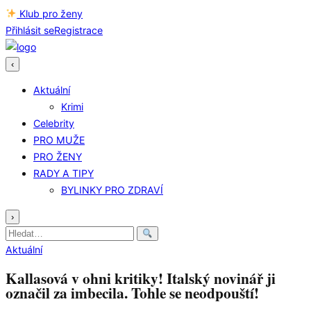
Klub pro ženy
Přihlásit se
Registrace
‹
Aktuální
Krimi
Celebrity
PRO MUŽE
PRO ŽENY
RADY A TIPY
BYLINKY PRO ZDRAVÍ
›
Hledat:
Aktuální
Kallasová v ohni kritiky! Italský novinář ji
označil za imbecila. Tohle se neodpouští!