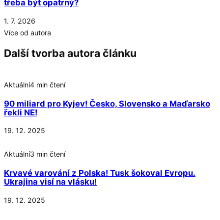
třeba být opatrný?
1. 7. 2026
Více od autora
Další tvorba autora článku
Aktuální
4 min čtení
90 miliard pro Kyjev! Česko, Slovensko a Maďarsko
řekli NE!
19. 12. 2025
Aktuální
3 min čtení
Krvavé varování z Polska! Tusk šokoval Evropu.
Ukrajina visí na vlásku!
19. 12. 2025