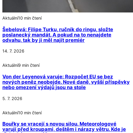
Aktuální
10 min čtení
Šebelová: Filipe Turku, ručník do ringu, složte
poslanecký mandát. A pokud na to nenajdete
odvahu, tak by ji měl najít premiér
14. 7. 2026
Aktuální
9 min čtení
Von der Leyenová varuje: Rozpočet EU se bez
nových peněz neobejde. Nové daně, vyšší příspěvky
nebo omezení výdajů jsou na stole
5. 7. 2026
Aktuální
10 min čtení
Bouřky se vracejí s novou silou. Meteorologové
varují před kroupami, deštěm i nárazy větru. Kde je