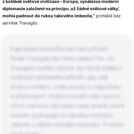
z kolébek světové civilizace – Evropa, vynálezce moderní
diplomacie založené na principu ‚už žádné světové války‘,
mohla padnout do rukou takového imbecila,“
prohlásil bez
servítek Travaglio.
Kaja Kallas pobouřila návrhem příměří.
Podle Travaglia žije mimo realitu Tím, co
Travaglia rozlítilo nejvíce, byl výrok Kallas o
možnosti dočasného příměří, aby obě
strany konfliktu „měly prostor k odpočinku
a přezbrojení“. Podle novináře však takový
návrh nahrává výhradně ruské straně, která
mezitím postupuje na několika frontách.
„Mluvím o těžké mentální retardaci. Protože
když slyším…