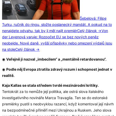
Šebelová: Filipe
Turku, ručník do ringu, složte poslanecký mandát. A pokud na to
nenajdete odvahu, tak by ji měl najít premiér
Celý článok →
Von
der Leyenová varuje: Rozpočet EU se bez nových peněz
neobejde. Nové daně, vyšší příspěvky nebo omezení výdajů jsou
na stole
Celý článok →
◉
Veřejně ji nazval „imbecilem“ a „mentálně retardovanou“.
◉
Podle něj Evropa ztratila zdravý rozum i schopnost jednat v
realitě.
Kaja Kallas se stala středem tvrdé mezinárodní kritiky.
Tentokrát za to nemůže její politika, ale ostrá slova italského
investigativního novináře Marca Travaglia. Ten se do estonské
premiérky pustil s neobvyklou razancí, když komentoval její návrh
na bezpodmínečné příměří mezi Ukrajinou a Ruskem. Jeho slova