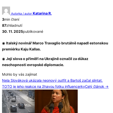
Katarina R.
Autorka / autor
3
min čtení
87
zhliadnutí
30. 11. 2025
publikované
◉
Italský novinář Marco Travaglio brutálně napadl estonskou
premiérku Kaju Kallas.
◉
Její slova o příměří na Ukrajině označil za důkaz
neschopnosti evropské diplomacie.
Mohlo by vás zajímat
Nela Slováková ukázala neonový outfit a Bartoš začal slintat.
TOTO je jeho reakce na žhavou fotku influencerky
Celý článok →