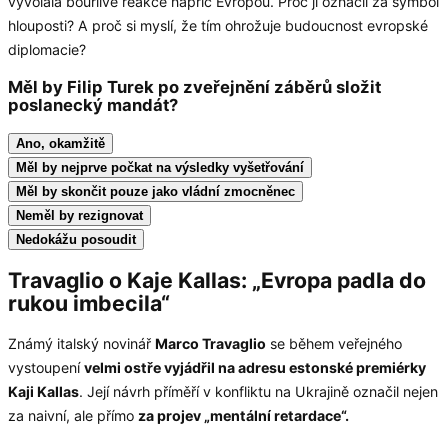
vyvolala bouřlivé reakce napříč Evropou. Proč ji označil za symbol
hlouposti? A proč si myslí, že tím ohrožuje budoucnost evropské
diplomacie?
Měl by Filip Turek po zveřejnění záběrů složit
poslanecký mandát?
Ano, okamžitě
Měl by nejprve počkat na výsledky vyšetřování
Měl by skončit pouze jako vládní zmocněnec
Neměl by rezignovat
Nedokážu posoudit
Travaglio o Kaje Kallas: „Evropa padla do
rukou imbecila“
Známý italský novinář
Marco Travaglio
se během veřejného
vystoupení
velmi ostře vyjádřil na adresu estonské premiérky
Kaji Kallas
. Její návrh příměří v konfliktu na Ukrajině označil nejen
za naivní, ale přímo
za projev „mentální retardace“.