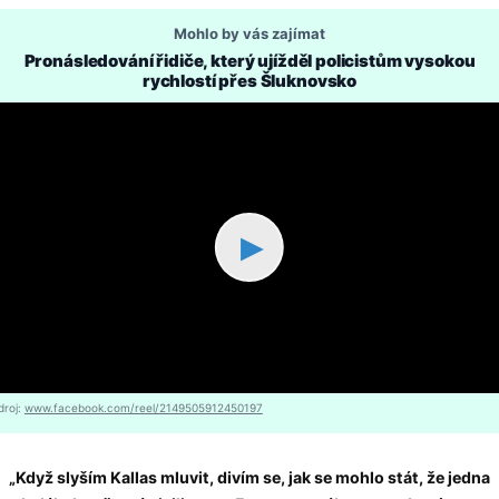
Mohlo by vás zajímat
Pronásledování řidiče, který ujížděl policistům vysokou
rychlostí přes Šluknovsko
▶
droj:
www.facebook.com/reel/2149505912450197
„Když slyším Kallas mluvit, divím se, jak se mohlo stát, že jedna