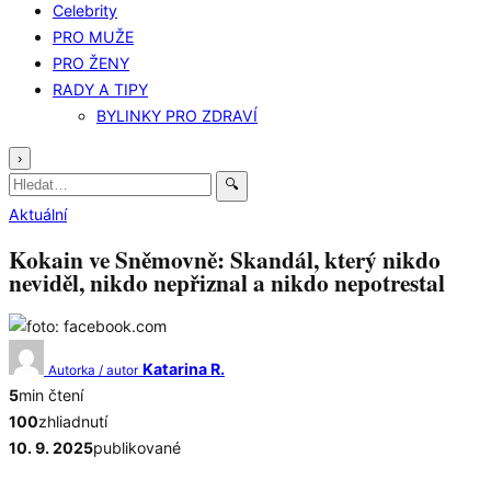
Celebrity
PRO MUŽE
PRO ŽENY
RADY A TIPY
BYLINKY PRO ZDRAVÍ
›
Hledat:
🔍
Aktuální
Kokain ve Sněmovně: Skandál, který nikdo
neviděl, nikdo nepřiznal a nikdo nepotrestal
Katarina R.
Autorka / autor
5
min čtení
100
zhliadnutí
10. 9. 2025
publikované