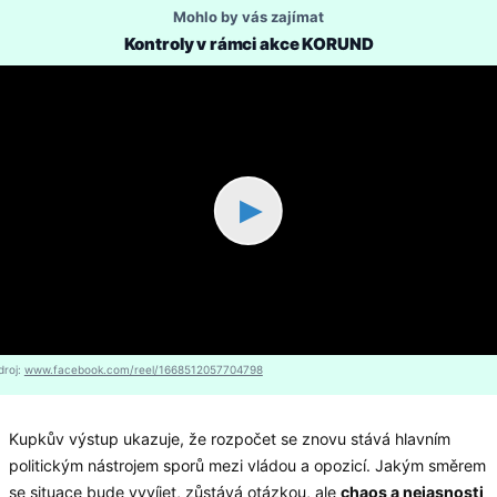
Mohlo by vás zajímat
Kontroly v rámci akce KORUND
▶
droj:
www.facebook.com/reel/1668512057704798
Kupkův výstup ukazuje, že rozpočet se znovu stává hlavním
politickým nástrojem sporů mezi vládou a opozicí. Jakým směrem
se situace bude vyvíjet, zůstává otázkou, ale
chaos a nejasnosti