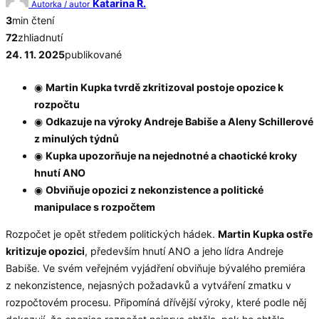
Katarina R.
Autorka / autor
3
min čtení
72
zhliadnutí
24. 11. 2025
publikované
◉
Martin Kupka tvrdě zkritizoval postoje opozice k
rozpočtu
◉
Odkazuje na výroky Andreje Babiše a Aleny Schillerové
z minulých týdnů
◉
Kupka upozorňuje na nejednotné a chaotické kroky
hnutí ANO
◉
Obviňuje opozici z nekonzistence a politické
manipulace s rozpočtem
Rozpočet je opět středem politických hádek.
Martin Kupka ostře
kritizuje opozici
, především hnutí ANO a jeho lídra Andreje
Babiše. Ve svém veřejném vyjádření obviňuje bývalého premiéra
z nekonzistence, nejasných požadavků a vytváření zmatku v
rozpočtovém procesu. Připomíná dřívější výroky, které podle něj