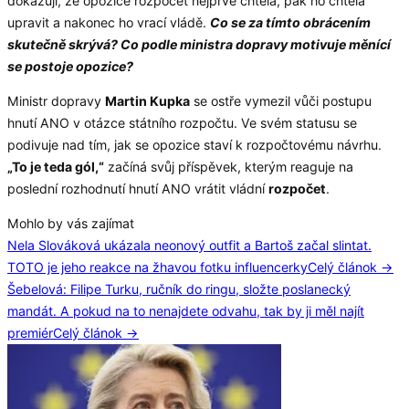
dokazují, že opozice rozpočet nejprve chtěla, pak ho chtěla
upravit a nakonec ho vrací vládě.
Co se za tímto obrácením
skutečně skrývá? Co podle ministra dopravy motivuje měnící
se postoje opozice?
Ministr dopravy
Martin Kupka
se ostře vymezil vůči postupu
hnutí ANO v otázce státního rozpočtu. Ve svém statusu se
podivuje nad tím, jak se opozice staví k rozpočtovému návrhu.
„To je teda gól,“
začíná svůj příspěvek, kterým reaguje na
poslední rozhodnutí hnutí ANO vrátit vládní
rozpočet
.
Mohlo by vás zajímat
Nela Slováková ukázala neonový outfit a Bartoš začal slintat.
TOTO je jeho reakce na žhavou fotku influencerky
Celý článok →
Šebelová: Filipe Turku, ručník do ringu, složte poslanecký
mandát. A pokud na to nenajdete odvahu, tak by ji měl najít
premiér
Celý článok →