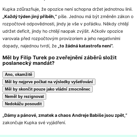
Kupka zdůrazňuje, že opozice není schopna držet jednotnou linii.
„Každý týden jiný příběh,“
píše. Jednou má být změněn zákon o
rozpočtové odpovědnosti, jindy je vše v pořádku. Někdy chtějí
udržet deficit, jindy ho chtějí naopak zvýšit. Ačkoliv opozice
varovala před rozpočtovým provizoriem a jeho negativními
dopady, najednou tvrdí, že
„to žádná katastrofa není“.
Měl by Filip Turek po zveřejnění záběrů složit
poslanecký mandát?
Ano, okamžitě
Měl by nejprve počkat na výsledky vyšetřování
Měl by skončit pouze jako vládní zmocněnec
Neměl by rezignovat
Nedokážu posoudit
„Dámy a pánové, zmatek a chaos Andreje Babiše jsou zpět,“
zakončuje Kupka své vyjádření.