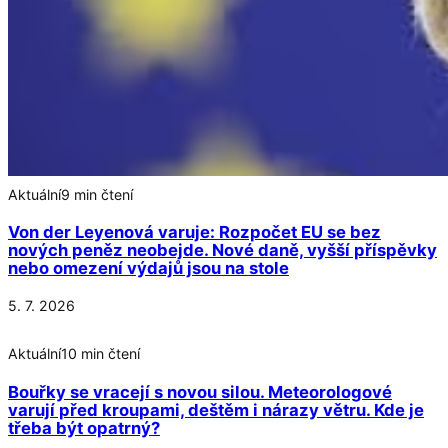
Aktuální
9 min čtení
Von der Leyenová varuje: Rozpočet EU se bez
nových peněz neobejde. Nové daně, vyšší příspěvky
nebo omezení výdajů jsou na stole
5. 7. 2026
Aktuální
10 min čtení
Bouřky se vracejí s novou silou. Meteorologové
varují před kroupami, deštěm i nárazy větru. Kde je
třeba být opatrný?