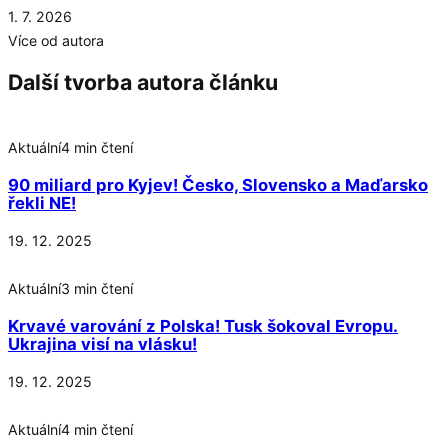
1. 7. 2026
Více od autora
Další tvorba autora článku
Aktuální
4 min čtení
90 miliard pro Kyjev! Česko, Slovensko a Maďarsko
řekli NE!
19. 12. 2025
Aktuální
3 min čtení
Krvavé varování z Polska! Tusk šokoval Evropu.
Ukrajina visí na vlásku!
19. 12. 2025
Aktuální
4 min čtení