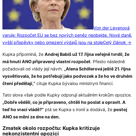
Von der Leyenová
varuje: Rozpočet EU se bez nových peněz neobejde. Nové daně,
vyšší příspěvky nebo omezení výdajů jsou na stole
Celý článok →
Kupka připomíná, že
Andrej Babiš už 17. října veřejně tvrdil, že
má hnutí ANO připravený vlastní rozpočet
. Přesto následně
požadovali od vlády její návrh.
„Alena Schillerová ještě 21. října
vysvětlovala, že ho potřebují jako podvozek a že ho ve druhém
čtení předělají,“
cituje Kupka bývalou ministryni financí.
Tato slova však podle Kupky odporují aktuálním krokům opozice.
„Dobře věděli, co je připraveno, chtěli ho poslat a opravit. A
teď ho vrací vládě?“
ptá se Kupka s ironií a dodává, že
postoj
ANO se mění ze dne na den.
Zmatek okolo rozpočtu: Kupka kritizuje
nekonzistentní opozici