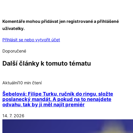
Komentáře mohou přidávat jen registrované a přihlášené
uživatelky.
Přihlásit se nebo vytvořit účet
Doporučené
Další články k tomuto tématu
Aktuální
10 min čtení
Šebelová: Filipe Turku, ručník do ringu, složte
poslanecký mandát. A pokud na to nenajdete
odvahu, tak by ji měl najít premiér
14. 7. 2026