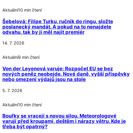
Aktuální
10 min čtení
Šebelová: Filipe Turku, ručník do ringu, složte
poslanecký mandát. A pokud na to nenajdete
odvahu, tak by ji měl najít premiér
14. 7. 2026
Aktuální
9 min čtení
Von der Leyenová varuje: Rozpočet EU se bez
nových peněz neobejde. Nové daně, vyšší příspěvky
nebo omezení výdajů jsou na stole
5. 7. 2026
Aktuální
10 min čtení
Bouřky se vracejí s novou silou. Meteorologové
varují před kroupami, deštěm i nárazy větru. Kde je
třeba být opatrný?