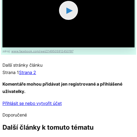
▶
zdroj:
www.facebook.com/reel/2149505912450197
Další stránky článku
Strana 1
Strana 2
Komentáře mohou přidávat jen registrované a přihlášené
uživatelky.
Přihlásit se nebo vytvořit účet
Doporučené
Další články k tomuto tématu