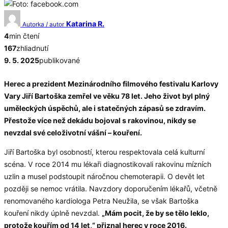
Katarina R.
Autorka / autor
4
min čtení
167
zhliadnutí
9. 5. 2025
publikované
Herec a prezident Mezinárodního filmového festivalu Karlovy
Vary Jiří Bartoška zemřel ve věku 78 let. Jeho život byl plný
uměleckých úspěchů, ale i statečných zápasů se zdravím.
Přestože více než dekádu bojoval s rakovinou, nikdy se
nevzdal své celoživotní vášní – kouření.
Jiří Bartoška byl osobností, kterou respektovala celá kulturní
scéna. V roce 2014 mu lékaři diagnostikovali rakovinu mízních
uzlin a musel podstoupit náročnou chemoterapii. O devět let
později se nemoc vrátila. Navzdory doporučením lékařů, včetně
renomovaného kardiologa Petra Neužila, se však Bartoška
kouření nikdy úplně nevzdal.
„Mám pocit, že by se tělo leklo,
protože kouřím od 14 let,“ přiznal herec v roce 2016.