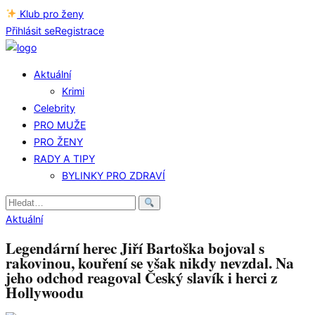
Klub pro ženy
Přihlásit se
Registrace
Aktuální
Krimi
Celebrity
PRO MUŽE
PRO ŽENY
RADY A TIPY
BYLINKY PRO ZDRAVÍ
Hledat:
Aktuální
Legendární herec Jiří Bartoška bojoval s
rakovinou, kouření se však nikdy nevzdal. Na
jeho odchod reagoval Český slavík i herci z
Hollywoodu