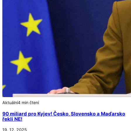
Aktuální
4 min čtení
90 miliard pro Kyjev! Česko, Slovensko a Maďarsko
řekli NE!
19. 12. 2025