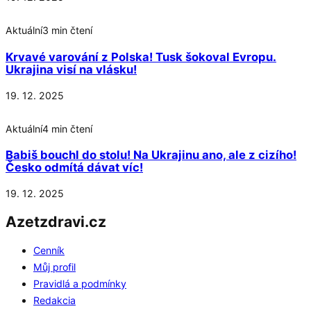
Aktuální
3 min čtení
Krvavé varování z Polska! Tusk šokoval Evropu.
Ukrajina visí na vlásku!
19. 12. 2025
Aktuální
4 min čtení
Babiš bouchl do stolu! Na Ukrajinu ano, ale z cizího!
Česko odmítá dávat víc!
19. 12. 2025
Azetzdravi.cz
Cenník
Můj profil
Pravidlá a podmínky
Redakcia