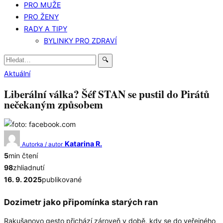
PRO MUŽE
PRO ŽENY
RADY A TIPY
BYLINKY PRO ZDRAVÍ
Hledat:
🔍
Aktuální
Liberální válka? Šéf STAN se pustil do Pirátů
nečekaným způsobem
Katarina R.
Autorka / autor
5
min čtení
98
zhliadnutí
16. 9. 2025
publikované
Dozimetr jako připomínka starých ran
Rakušanovo gesto přichází zároveň v době, kdy se do veřejného