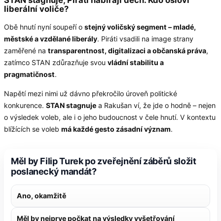
liberální voliče?
Obě hnutí nyní soupeří o
stejný voličský segment – mladé,
městské a vzdělané liberály
. Piráti vsadili na image strany
zaměřené na
transparentnost, digitalizaci a občanská práva
,
zatímco STAN zdůrazňuje svou
vládní stabilitu a
pragmatičnost
.
Napětí mezi nimi už dávno překročilo úroveň politické
konkurence.
STAN stagnuje
a Rakušan ví, že jde o hodně – nejen
o výsledek voleb, ale i o jeho budoucnost v čele hnutí. V kontextu
blížících se voleb
má každé gesto zásadní význam
.
Měl by Filip Turek po zveřejnění záběrů složit
poslanecký mandát?
Ano, okamžitě
Měl by nejprve počkat na výsledky vyšetřování