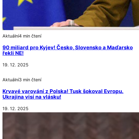
Aktuální
4 min čtení
90 miliard pro Kyjev! Česko, Slovensko a Maďarsko
řekli NE!
19. 12. 2025
Aktuální
3 min čtení
Krvavé varování z Polska! Tusk šokoval Evropu.
Ukrajina visí na vlásku!
19. 12. 2025