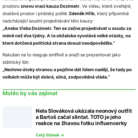
prostoru
znovu vrací kauza Dozimetr
. Ve videu, které zveřejnil,
dostává prostor i pirátský politik
Zdeněk Hřib
, který připomíná
nadcházející soudní projednávání této kauzy:
„Anebo třeba Dozimetr. Ten se začne projednávat u soudu za
méně než dva týdny. A ta obžaloba vyvolává velké otázky, na
které dotčená politická strana dosud neodpověděla.“
Rakušan na to reaguje smířlivě a snaží se prezentovat jako
státnický lídr:
„Nechme útoky stranou a pojďme dát lidem naději, že tady po
volbách může být dobrá, silná, zodpovědná vláda.“
Mohlo by vás zajímat
Nela Slováková ukázala neonový outfit
a Bartoš začal slintat. TOTO je jeho
reakce na žhavou fotku influencerky
Celý článok →