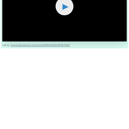
▶
zdroj:
www.facebook.com/reel/1690465848767085