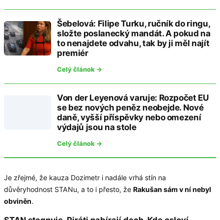
Šebelová: Filipe Turku, ručník do ringu,
složte poslanecký mandát. A pokud na
to nenajdete odvahu, tak by ji měl najít
premiér
Celý článok →
Von der Leyenová varuje: Rozpočet EU
se bez nových peněz neobejde. Nové
daně, vyšší příspěvky nebo omezení
výdajů jsou na stole
Celý článok →
Je zřejmé, že kauza Dozimetr i nadále vrhá stín na
důvěryhodnost STANu, a to i přesto, že
Rakušan sám v ní nebyl
obviněn
.
STAN stagnuje, Piráti nabírají dech. Kdo osloví