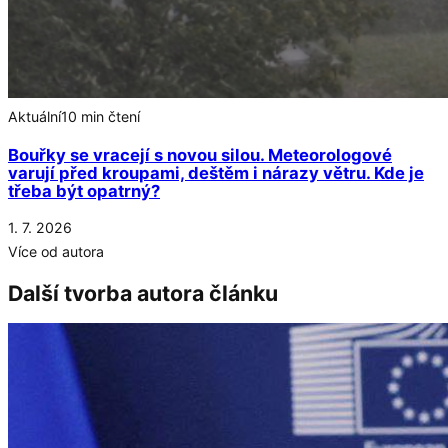
Aktuální
10 min čtení
Bouřky se vracejí s novou silou. Meteorologové
varují před kroupami, deštěm i nárazy větru. Kde je
třeba být opatrný?
1. 7. 2026
Více od autora
Další tvorba autora článku