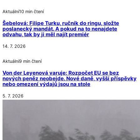
Aktuální
10 min čtení
Šebelová: Filipe Turku, ručník do ringu, složte
poslanecký mandát. A pokud na to nenajdete
odvahu, tak by ji měl najít premiér
14. 7. 2026
Aktuální
9 min čtení
Von der Leyenová varuje: Rozpočet EU se bez
nových peněz neobejde. Nové daně, vyšší příspěvky
nebo omezení výdajů jsou na stole
5. 7. 2026