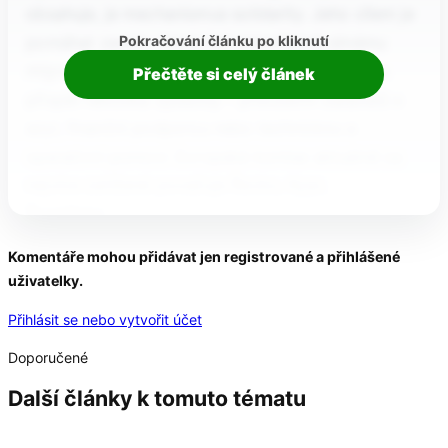
obsahuje, je mechanismus solidarity. Jeho cílem je
Pokračování článku po kliknutí
pomáhat zemím, které čelí mimořádně silnému
migračnímu tlaku. Ostatní členské státy mohou
Přečtěte si celý článek
přispět několika způsoby – převzetím žadatelů o
azyl, finanční podporou nebo technickou a
operativní pomocí. Evropská komise aktuálně za
nejvíce zatížené považuje Řecko, Kypr,
Španělsko…
Komentáře mohou přidávat jen registrované a přihlášené
uživatelky.
Přihlásit se nebo vytvořit účet
Doporučené
Další články k tomuto tématu