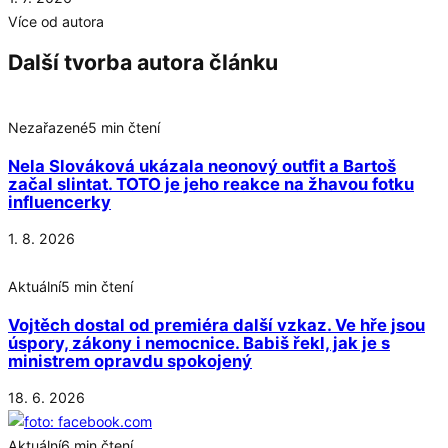
Více od autora
Další tvorba autora článku
Nezařazené
5 min čtení
Nela Slováková ukázala neonový outfit a Bartoš
začal slintat. TOTO je jeho reakce na žhavou fotku
influencerky
1. 8. 2026
Aktuální
5 min čtení
Vojtěch dostal od premiéra další vzkaz. Ve hře jsou
úspory, zákony i nemocnice. Babiš řekl, jak je s
ministrem opravdu spokojený
18. 6. 2026
Aktuální
6 min čtení