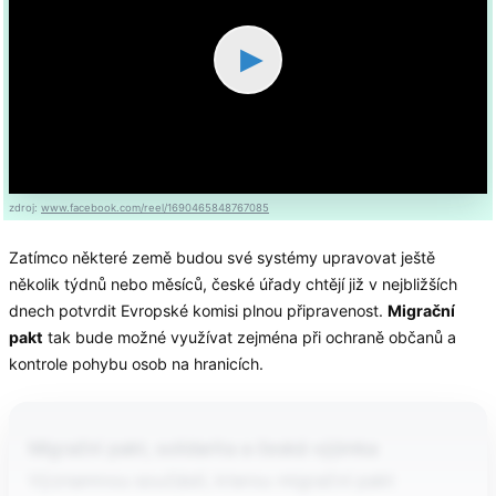
▶
zdroj:
www.facebook.com/reel/1690465848767085
Zatímco některé země budou své systémy upravovat ještě
několik týdnů nebo měsíců, české úřady chtějí již v nejbližších
dnech potvrdit Evropské komisi plnou připravenost.
Migrační
pakt
tak bude možné využívat zejména při ochraně občanů a
kontrole pohybu osob na hranicích.
Migrační pakt, solidarita a česká výjimka
Významnou součástí, kterou migrační pakt