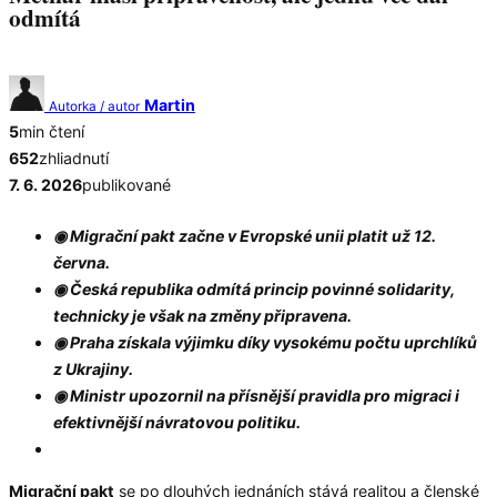
odmítá
Martin
Autorka / autor
5
min čtení
652
zhliadnutí
7. 6. 2026
publikované
◉ Migrační pakt začne v Evropské unii platit už 12.
června.
◉ Česká republika odmítá princip povinné solidarity,
technicky je však na změny připravena.
◉ Praha získala výjimku díky vysokému počtu uprchlíků
z Ukrajiny.
◉ Ministr upozornil na přísnější pravidla pro migraci i
efektivnější návratovou politiku.
Migrační pakt
se po dlouhých jednáních stává realitou a členské