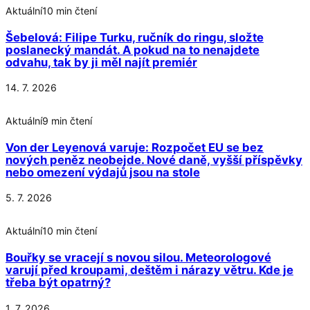
Aktuální
10 min čtení
Šebelová: Filipe Turku, ručník do ringu, složte
poslanecký mandát. A pokud na to nenajdete
odvahu, tak by ji měl najít premiér
14. 7. 2026
Aktuální
9 min čtení
Von der Leyenová varuje: Rozpočet EU se bez
nových peněz neobejde. Nové daně, vyšší příspěvky
nebo omezení výdajů jsou na stole
5. 7. 2026
Aktuální
10 min čtení
Bouřky se vracejí s novou silou. Meteorologové
varují před kroupami, deštěm i nárazy větru. Kde je
třeba být opatrný?
1. 7. 2026