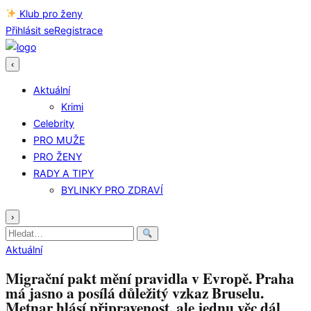
Klub pro ženy
Přihlásit se
Registrace
‹
Aktuální
Krimi
Celebrity
PRO MUŽE
PRO ŽENY
RADY A TIPY
BYLINKY PRO ZDRAVÍ
›
Hledat:
Aktuální
Migrační pakt mění pravidla v Evropě. Praha
má jasno a posílá důležitý vzkaz Bruselu.
Metnar hlásí připravenost, ale jednu věc dál