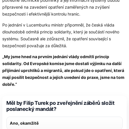
potřebné technické podmínky a její informační systémy budou
připravené na zavedení opatření zaměřených na zvýšení
bezpečnosti i efektivnější kontrolu hranic.
Po jednání v Lucemburku ministr připomněl, že česká vláda
dlouhodobě odmítá princip solidarity, který je součástí nového
systému. Současně ale zdůraznil, že opatření související s
bezpečností považuje za důležitá.
„My jsme hned na prvním jednání vlády odmítli princip
solidarity. Od Evropské komise jsme dostali výjimku na další
přijímání uprchlíků a migrantů, ale pokud jde o opatření, která
mají posílit bezpečnost a jejich uvedení do praxe, jsme na tom
dobře.“
Měl by Filip Turek po zveřejnění záběrů složit
poslanecký mandát?
Ano, okamžitě