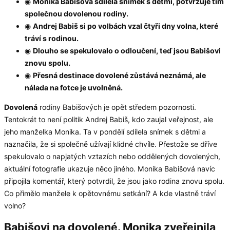
◉
Monika Babišová sdílela snímek s dětmi, potvrzuje tím
společnou dovolenou rodiny.
◉
Andrej Babiš si po volbách vzal čtyři dny volna, které
tráví s rodinou.
◉
Dlouho se spekulovalo o odloučení, teď jsou Babišovi
znovu spolu.
◉
Přesná destinace dovolené zůstává neznámá, ale
nálada na fotce je uvolněná.
Dovolená
rodiny Babišových je opět středem pozornosti.
Tentokrát to není politik Andrej Babiš, kdo zaujal veřejnost, ale
jeho manželka Monika. Ta v pondělí sdílela snímek s dětmi a
naznačila, že si společně užívají klidné chvíle. Přestože se dříve
spekulovalo o napjatých vztazích nebo oddělených dovolených,
aktuální fotografie ukazuje něco jiného. Monika Babišová navíc
připojila komentář, který potvrdil, že jsou jako rodina znovu spolu.
Co přimělo manžele k opětovnému setkání? A kde vlastně tráví
volno?
Babišovi na dovolené. Monika zveřejnila