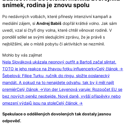
snímek, rodina je znovu spolu
Po nedávných volbách, které přinesly intenzivní kampaň a
mediální zájem, si
Andrej Babiš
dopřál krátké volno. Jak sám
uvedl, vzal si čtyři dny volna, které chtěl věnovat rodině. V
pondělí sdílel se svými sledujícími zprávu, že je právě s
nejbližšími, ale o místě pobytu či aktivitách se nezmínil.
Mohlo by vás zajímat
Nela Slováková ukázala neonový outfit a Bartoš začal slintat.
TOTO je jeho reakce na žhavou fotku influencerky
Celý článok →
Šebelová: Filipe Turku, ručník do ringu, složte poslanecký
mandát. A pokud na to nenajdete odvahu, tak by ji měl najít
premiér
Celý článok →
Von der Leyenová varuje: Rozpočet EU se
bez nových peněz neobejde. Nové daně, vyšší příspěvky nebo
omezení výdajů jsou na stole
Celý článok →
Spekulace o oddělených dovolených tak dostaly jasnou
odpověď.