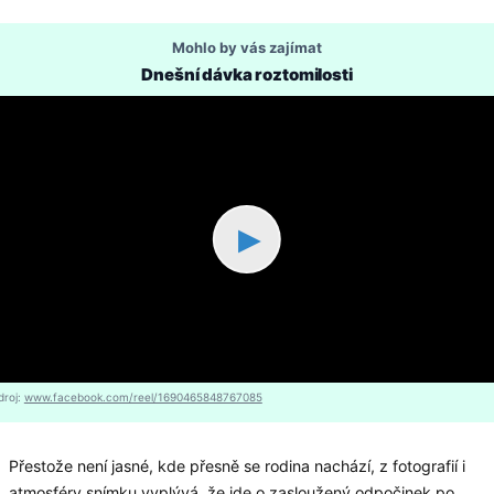
Mohlo by vás zajímat
Dnešní dávka roztomilosti
▶
droj:
www.facebook.com/reel/1690465848767085
Přestože není jasné, kde přesně se rodina nachází, z fotografií i
atmosféry snímku vyplývá, že jde o zasloužený odpočinek po