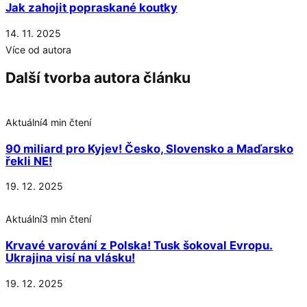
Jak zahojit popraskané koutky
14. 11. 2025
Více od autora
Další tvorba autora článku
Aktuální
4 min čtení
90 miliard pro Kyjev! Česko, Slovensko a Maďarsko
řekli NE!
19. 12. 2025
Aktuální
3 min čtení
Krvavé varování z Polska! Tusk šokoval Evropu.
Ukrajina visí na vlásku!
19. 12. 2025