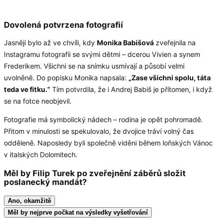
Dovolená potvrzena fotografií
Jasněji bylo až ve chvíli, kdy
Monika Babišová
zveřejnila na
Instagramu fotografii se svými dětmi – dcerou Vivien a synem
Frederikem. Všichni se na snímku usmívají a působí velmi
uvolněně. Do popisku Monika napsala:
„Zase všichni spolu, táta
teda ve fitku.“
Tím potvrdila, že i Andrej Babiš je přítomen, i když
se na fotce neobjevil.
Fotografie má symbolický nádech – rodina je opět pohromadě.
Přitom v minulosti se spekulovalo, že dvojice tráví volný čas
odděleně. Naposledy byli společně viděni během loňských Vánoc
v italských Dolomitech.
Měl by Filip Turek po zveřejnění záběrů složit
poslanecký mandát?
Ano, okamžitě
Měl by nejprve počkat na výsledky vyšetřování