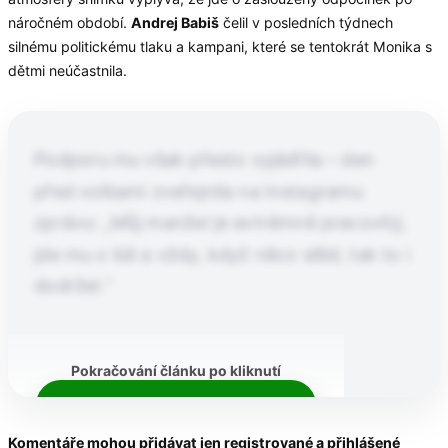
náročném období.
Andrej Babiš
čelil v posledních týdnech
silnému politickému tlaku a kampani, které se tentokrát Monika s
dětmi neúčastnila.
Podporu mu však přesto vyjádřila – den
před volbami zveřejnila na Instagramu
zprávu: „Můj manžel je extrémně pracovitý,
jde mu o lidi a vždy, když něco slíbil, tak to i
dodržel.“
Pokračování článku po kliknutí
Přečtěte si celý článek
Komentáře mohou přidávat jen registrované a přihlášené