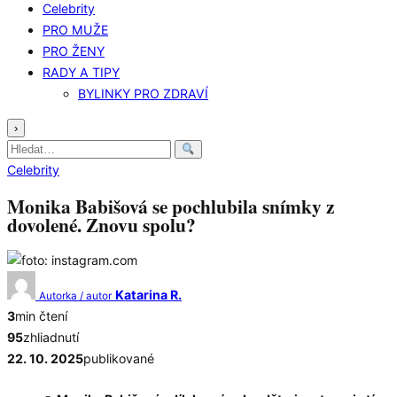
Celebrity
PRO MUŽE
PRO ŽENY
RADY A TIPY
BYLINKY PRO ZDRAVÍ
›
Hledat:
Celebrity
Monika Babišová se pochlubila snímky z
dovolené. Znovu spolu?
Katarina R.
Autorka / autor
3
min čtení
95
zhliadnutí
22. 10. 2025
publikované