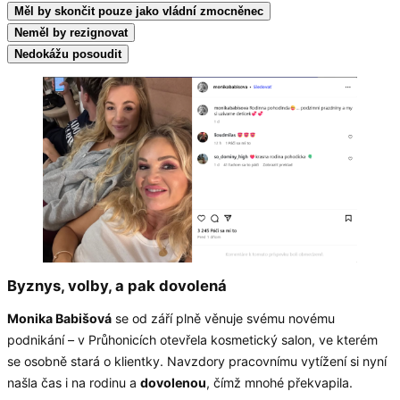
Měl by skončit pouze jako vládní zmocněnec
Neměl by rezignovat
Nedokážu posoudit
Byznys, volby, a pak dovolená
Monika Babišová
se od září plně věnuje svému novému
podnikání – v Průhonicích otevřela kosmetický salon, ve kterém
se osobně stará o klientky. Navzdory pracovnímu vytížení si nyní
našla čas i na rodinu a
dovolenou
, čímž mnohé překvapila.