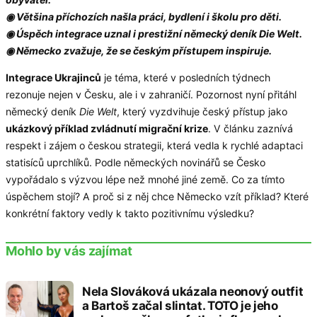
◉ Většina příchozích našla práci, bydlení i školu pro děti.
◉ Úspěch integrace uznal i prestižní německý deník Die Welt.
◉ Německo zvažuje, že se českým přístupem inspiruje.
Integrace Ukrajinců
je téma, které v posledních týdnech
rezonuje nejen v Česku, ale i v zahraničí. Pozornost nyní přitáhl
německý deník
Die Welt
, který vyzdvihuje český přístup jako
ukázkový příklad zvládnutí migrační krize
. V článku zaznívá
respekt i zájem o českou strategii, která vedla k rychlé adaptaci
statisíců uprchlíků. Podle německých novinářů se Česko
vypořádalo s výzvou lépe než mnohé jiné země. Co za tímto
úspěchem stojí? A proč si z něj chce Německo vzít příklad? Které
konkrétní faktory vedly k takto pozitivnímu výsledku?
Mohlo by vás zajímat
Nela Slováková ukázala neonový outfit
a Bartoš začal slintat. TOTO je jeho