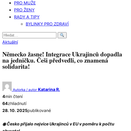
PRO MUŽE
PRO ŽENY
RADY A TIPY
BYLINKY PRO ZDRAVÍ
Hledat:
Aktuální
Německo žasne! Integrace Ukrajinců dopadla
na jedničku. Češi předvedli, co znamená
solidarita!
Katarina R.
Autorka / autor
4
min čtení
64
zhliadnutí
28. 10. 2025
publikované
◉ Česko přijalo nejvíce Ukrajinců v EU v poměru k počtu
obyvatel.