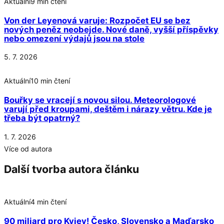
Aktuální
9 min čtení
Von der Leyenová varuje: Rozpočet EU se bez
nových peněz neobejde. Nové daně, vyšší příspěvky
nebo omezení výdajů jsou na stole
5. 7. 2026
Aktuální
10 min čtení
Bouřky se vracejí s novou silou. Meteorologové
varují před kroupami, deštěm i nárazy větru. Kde je
třeba být opatrný?
1. 7. 2026
Více od autora
Další tvorba autora článku
Aktuální
4 min čtení
90 miliard pro Kyjev! Česko, Slovensko a Maďarsko