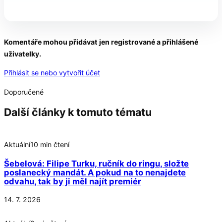
Komentáře mohou přidávat jen registrované a přihlášené
uživatelky.
Přihlásit se nebo vytvořit účet
Doporučené
Další články k tomuto tématu
Aktuální
10 min čtení
Šebelová: Filipe Turku, ručník do ringu, složte
poslanecký mandát. A pokud na to nenajdete
odvahu, tak by ji měl najít premiér
14. 7. 2026