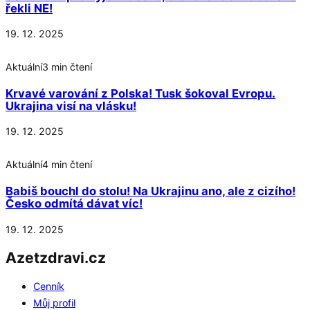
řekli NE!
19. 12. 2025
Aktuální
3 min čtení
Krvavé varování z Polska! Tusk šokoval Evropu.
Ukrajina visí na vlásku!
19. 12. 2025
Aktuální
4 min čtení
Babiš bouchl do stolu! Na Ukrajinu ano, ale z cizího!
Česko odmítá dávat víc!
19. 12. 2025
Azetzdravi.cz
Cenník
Můj profil