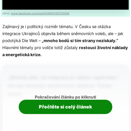
zdroj:
www.facebook.com/reel/1039401155110508
Zajímavý je i politický rozměr tématu. V Česku se otázka
integrace Ukrajinců objevila během sněmovních voleb, ale – jak
podotýká Die Welt –
„mnoho bodů si tím strany nezískaly.“
Hlavními tématy pro voliče totiž zůstaly
rostoucí životní náklady
a energetická krize.
„Obecně platí, že integrace je velkým úspěchem,“
shrnuje německý ekonomický redaktor Tobias
Kaiser.
Pokračování článku po kliknutí
Přečtěte si celý článek