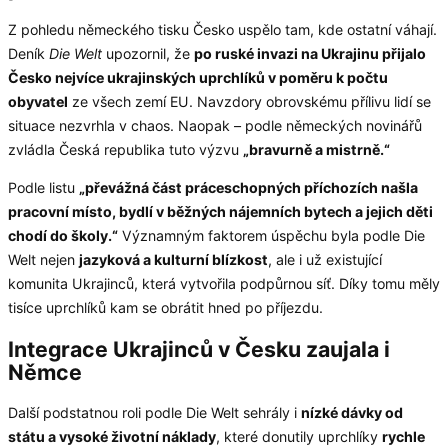
Z pohledu německého tisku Česko uspělo tam, kde ostatní váhají.
Deník
Die Welt
upozornil, že
po ruské invazi na Ukrajinu přijalo
Česko nejvíce ukrajinských uprchlíků v poměru k počtu
obyvatel
ze všech zemí EU. Navzdory obrovskému přílivu lidí se
situace nezvrhla v chaos. Naopak – podle německých novinářů
zvládla Česká republika tuto výzvu
„bravurně a mistrně.“
Podle listu
„převážná část práceschopných příchozích našla
pracovní místo, bydlí v běžných nájemních bytech a jejich děti
chodí do školy.“
Významným faktorem úspěchu byla podle Die
Welt nejen
jazyková a kulturní blízkost
, ale i už existující
komunita Ukrajinců, která vytvořila podpůrnou síť. Díky tomu měly
tisíce uprchlíků kam se obrátit hned po příjezdu.
Integrace Ukrajinců v Česku zaujala i
Němce
Další podstatnou roli podle Die Welt sehrály i
nízké dávky od
státu a vysoké životní náklady
, které donutily uprchlíky
rychle