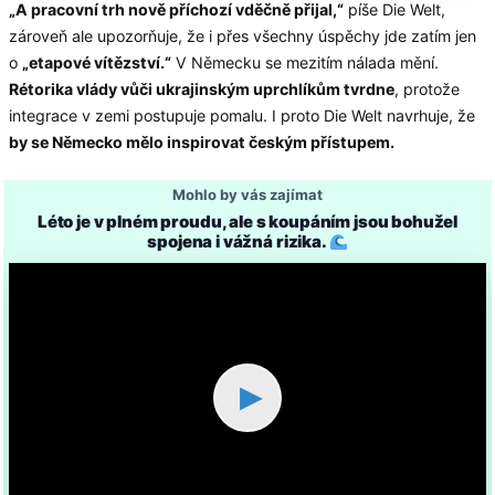
„A pracovní trh nově příchozí vděčně přijal,“
píše Die Welt,
zároveň ale upozorňuje, že i přes všechny úspěchy jde zatím jen
o
„etapové vítězství.“
V Německu se mezitím nálada mění.
Rétorika vlády vůči ukrajinským uprchlíkům tvrdne
, protože
integrace v zemi postupuje pomalu. I proto Die Welt navrhuje, že
by se Německo mělo inspirovat českým přístupem.
Mohlo by vás zajímat
Léto je v plném proudu, ale s koupáním jsou bohužel
spojena i vážná rizika.
▶