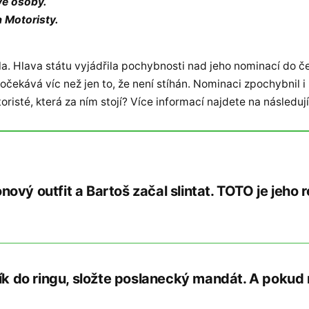
vé osoby.
a Motoristy.
la. Hlava státu vyjádřila pochybnosti nad jeho nominací do čel
 očekává víc než jen to, že není stíhán. Nominaci zpochybni
toristé, která za ním stojí? Více informací najdete na násled
ový outfit a Bartoš začal slintat. TOTO je jeho
ník do ringu, složte poslanecký mandát. A pokud 