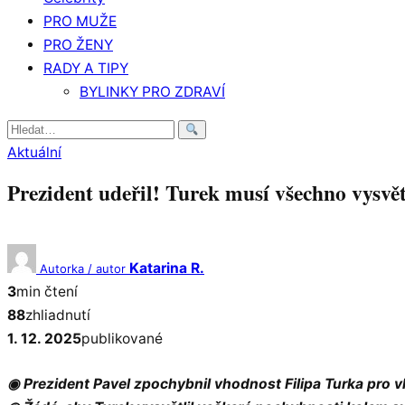
PRO MUŽE
PRO ŽENY
RADY A TIPY
BYLINKY PRO ZDRAVÍ
Hledat:
Aktuální
Prezident udeřil! Turek musí všechno vysvět
Katarina R.
Autorka / autor
3
min čtení
88
zhliadnutí
1. 12. 2025
publikované
◉ Prezident Pavel zpochybnil vhodnost Filipa Turka pro v