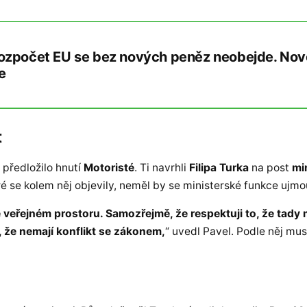
ozpočet EU se bez nových peněz neobejde. Nov
e
t
 předložilo hnutí
Motoristé
. Ti navrhli
Filipa Turka
na post
mi
eré se kolem něj objevily, neměl by se ministerské funkce ujmo
veřejném prostoru. Samozřejmě, že respektuji to, že tady m
, že nemají konflikt se zákonem,
“ uvedl Pavel. Podle něj mus