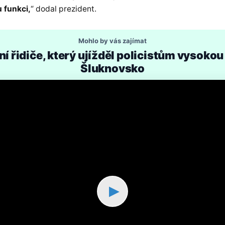
 funkci,
“ dodal prezident.
Mohlo by vás zajímat
 řidiče, který ujížděl policistům vysokou
Šluknovsko
▶