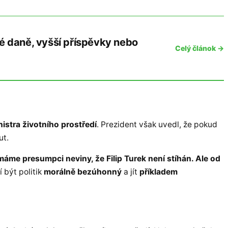
é daně, vyšší příspěvky nebo
Celý článok →
nistra životního prostředí
. Prezident však uvedl, že pokud
ut.
áme presumpci neviny, že Filip Turek není stíhán. Ale od
í být politik
morálně bezúhonný
a jít
příkladem