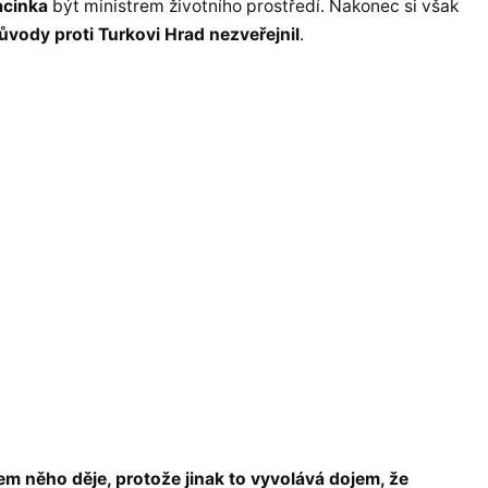
acinka
být ministrem životního prostředí. Nakonec si však
ůvody proti Turkovi Hrad nezveřejnil
.
em něho děje, protože jinak to vyvolává dojem, že