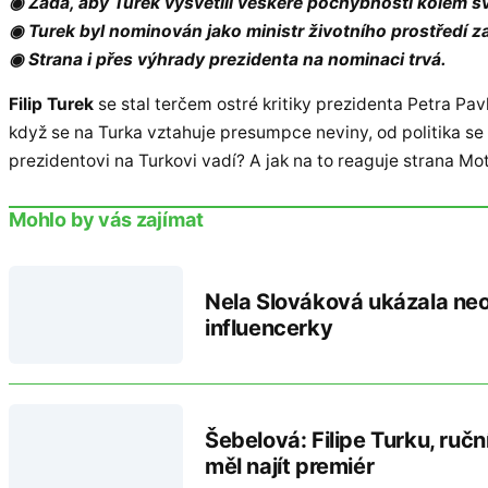
◉ Žádá, aby Turek vysvětlil veškeré pochybnosti kolem s
◉ Turek byl nominován jako ministr životního prostředí z
◉ Strana i přes výhrady prezidenta na nominaci trvá.
Filip Turek
se stal terčem ostré kritiky prezidenta Petra Pav
když se na Turka vztahuje presumpce neviny, od politika se
prezidentovi na Turkovi vadí? A jak na to reaguje strana Mo
Mohlo by vás zajímat
Nela Slováková ukázala neon
influencerky
Šebelová: Filipe Turku, ruč
měl najít premiér