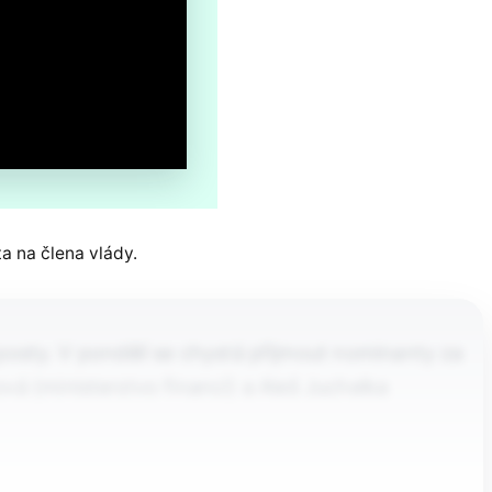
ta na člena vlády.
 posty. V pondělí se chystá přijmout nominanty za
vá (ministerstvo financí) a Aleš Juchelka