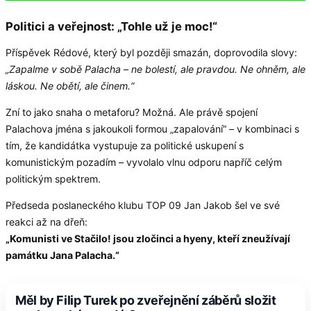
Politici a veřejnost: „Tohle už je moc!“
Příspěvek Rédové, který byl později smazán, doprovodila slovy:
„Zapalme v sobě Palacha – ne bolestí, ale pravdou. Ne ohněm, ale
láskou. Ne obětí, ale činem.“
Zní to jako snaha o metaforu? Možná. Ale právě spojení
Palachova jména s jakoukoli formou „zapalování“ – v kombinaci s
tím, že kandidátka vystupuje za politické uskupení s
komunistickým pozadím – vyvolalo vlnu odporu napříč celým
politickým spektrem.
Předseda poslaneckého klubu TOP 09 Jan Jakob šel ve své
reakci až na dřeň:
„Komunisti ve Stačilo! jsou zločinci a hyeny, kteří zneužívají
památku Jana Palacha.“
Měl by Filip Turek po zveřejnění záběrů složit