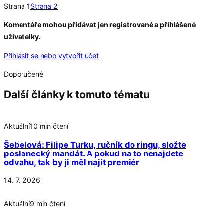
Strana 1
Strana 2
Komentáře mohou přidávat jen registrované a přihlášené
uživatelky.
Přihlásit se nebo vytvořit účet
Doporučené
Další články k tomuto tématu
Aktuální
10 min čtení
Šebelová: Filipe Turku, ručník do ringu, složte
poslanecký mandát. A pokud na to nenajdete
odvahu, tak by ji měl najít premiér
14. 7. 2026
Aktuální
9 min čtení