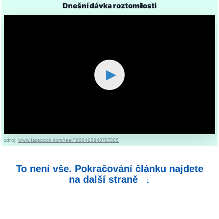
Dnešní dávka roztomilosti
▶
zdroj:
www.facebook.com/reel/1690465848767085
To není vše. Pokračování článku najdete
na další straně
↓