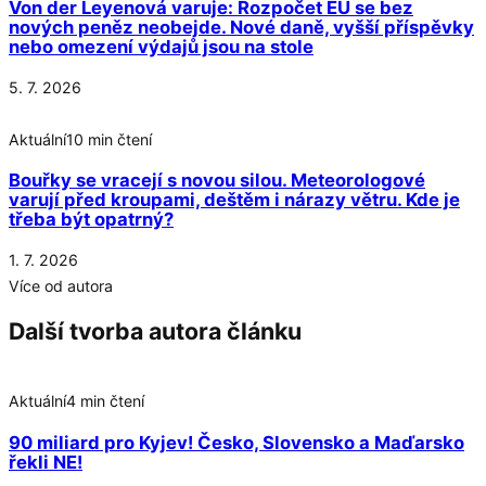
Von der Leyenová varuje: Rozpočet EU se bez
nových peněz neobejde. Nové daně, vyšší příspěvky
nebo omezení výdajů jsou na stole
5. 7. 2026
Aktuální
10 min čtení
Bouřky se vracejí s novou silou. Meteorologové
varují před kroupami, deštěm i nárazy větru. Kde je
třeba být opatrný?
1. 7. 2026
Více od autora
Další tvorba autora článku
Aktuální
4 min čtení
90 miliard pro Kyjev! Česko, Slovensko a Maďarsko
řekli NE!