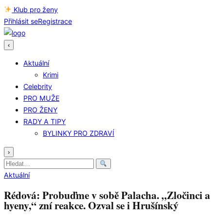
Klub pro ženy
Přihlásit se
Registrace
‹
Aktuální
Krimi
Celebrity
PRO MUŽE
PRO ŽENY
RADY A TIPY
BYLINKY PRO ZDRAVÍ
›
Hledat:
Aktuální
Rédová: Probuďme v sobě Palacha. „Zločinci a
hyeny,“ zní reakce. Ozval se i Hrušínský