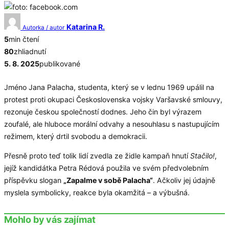
Katarina R.
Autorka / autor
5
min čtení
80
zhliadnutí
5. 8. 2025
publikované
Jméno Jana Palacha, studenta, který se v lednu 1969 upálil na
protest proti okupaci Československa vojsky Varšavské smlouvy,
rezonuje českou společností dodnes. Jeho čin byl výrazem
zoufalé, ale hluboce morální odvahy a nesouhlasu s nastupujícím
režimem, který drtil svobodu a demokracii.
Přesně proto teď tolik lidí zvedla ze židle kampaň hnutí
Stačilo!
,
jejíž kandidátka Petra Rédová použila ve svém předvolebním
příspěvku slogan
„Zapalme v sobě Palacha“
. Ačkoliv jej údajně
myslela symbolicky, reakce byla okamžitá – a výbušná.
Mohlo by vás zajímat