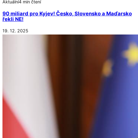
Aktuální
4 min čtení
90 miliard pro Kyjev! Česko, Slovensko a Maďarsko
řekli NE!
19. 12. 2025