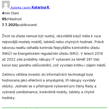
Katarina R.
Autorka / autor
4
min čtení
95
zhliadnutí
7. 7. 2025
publikované
Život na úřade nemusí být nudný, obzvláště když máte k ruce
nejnovější modely mobilů, tabletů nebo chytrých hodinek. Právě
takovou realitu odhalila kontrola Nejvyššího kontrolního úřadu
(NKÚ) na Energetickém regulačním úřadu (ERÚ). V letech 2019
až 2022 zde proběhly nákupy IT vybavení za téměř 261 tisíc
korun bez jasného odůvodnění, což vyvolalo kritiku i zájem médií.
Zatímco většina investic do informačních technologií byla
hodnocena jako efektivní a smysluplná, tři nákupy vyvolaly
otázky. Jednalo se o přístrojové vybavení pro členy Rady a
vybrané zaměstnance, konkrétně mobily, tablety a chytré
hodinky.