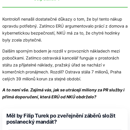
Kontroloři nenašli dostatečné důkazy o tom, že byl tento nákup
opravdu potřebný. Zatímco ERÚ argumentovalo prácí z domova a
kybernetickou bezpečností, NKÚ má za to, že chytré hodinky
byly zcela zbytečné.
Dalším sporným bodem je rozdíl v provozních nákladech mezi
pobočkami. Zatímco ostravská kancelář funguje v prostorách
státu za přijatelné náklady, pražský úřad se nachází v
komerčních pronájmech. Rozdíl? Ostrava stála 7 milionů, Praha
celých 39 milionů korun za stejné období.
A to není vše. Zajímá vás, jak se utrácejí miliony za PR služby i
přímá doporučení, která ERÚ od NKÚ obdrželo?
Měl by Filip Turek po zveřejnění záběrů složit
poslanecký mandát?