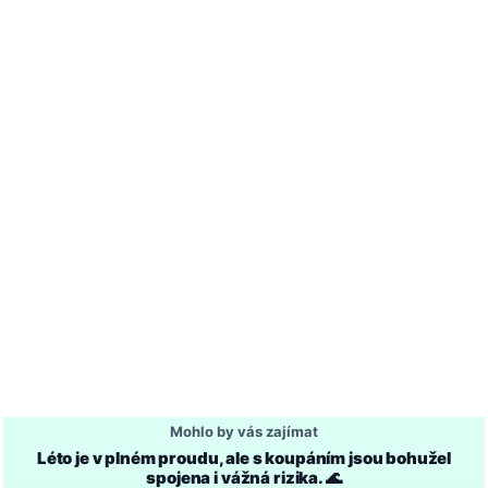
Mohlo by vás zajímat
Léto je v plném proudu, ale s koupáním jsou bohužel
spojena i vážná rizika. 🌊