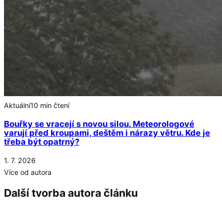
Aktuální
10 min čtení
Bouřky se vracejí s novou silou. Meteorologové
varují před kroupami, deštěm i nárazy větru. Kde je
třeba být opatrný?
1. 7. 2026
Více od autora
Další tvorba autora článku