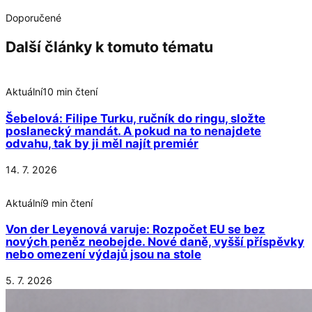
Doporučené
Další články k tomuto tématu
Aktuální
10 min čtení
Šebelová: Filipe Turku, ručník do ringu, složte
poslanecký mandát. A pokud na to nenajdete
odvahu, tak by ji měl najít premiér
14. 7. 2026
Aktuální
9 min čtení
Von der Leyenová varuje: Rozpočet EU se bez
nových peněz neobejde. Nové daně, vyšší příspěvky
nebo omezení výdajů jsou na stole
5. 7. 2026