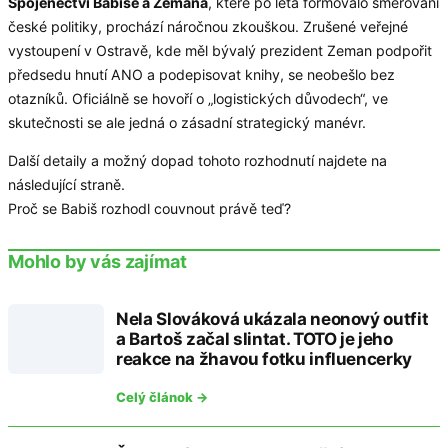
Spojenectví Babiše a Zemana
, které po léta formovalo směřování
české politiky, prochází náročnou zkouškou. Zrušené veřejné
vystoupení v Ostravě, kde měl bývalý prezident Zeman podpořit
předsedu hnutí ANO a podepisovat knihy, se neobešlo bez
otazníků. Oficiálně se hovoří o „logistických důvodech“, ve
skutečnosti se ale jedná o zásadní strategický manévr.
Další detaily a možný dopad tohoto rozhodnutí najdete na
následující straně.
Proč se Babiš rozhodl couvnout právě teď?
Mohlo by vás zajímat
Nela Slováková ukázala neonový outfit
a Bartoš začal slintat. TOTO je jeho
reakce na žhavou fotku influencerky
Celý článok →