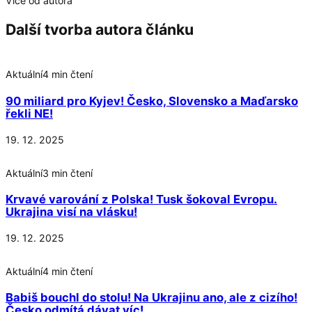
Více od autora
Další tvorba autora článku
Aktuální
4 min čtení
90 miliard pro Kyjev! Česko, Slovensko a Maďarsko
řekli NE!
19. 12. 2025
Aktuální
3 min čtení
Krvavé varování z Polska! Tusk šokoval Evropu.
Ukrajina visí na vlásku!
19. 12. 2025
Aktuální
4 min čtení
Babiš bouchl do stolu! Na Ukrajinu ano, ale z cizího!
Česko odmítá dávat víc!