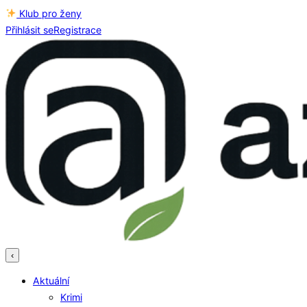
Klub pro ženy
Přihlásit se
Registrace
‹
Aktuální
Krimi