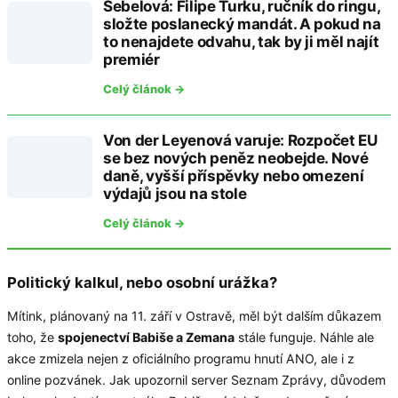
Šebelová: Filipe Turku, ručník do ringu,
složte poslanecký mandát. A pokud na
to nenajdete odvahu, tak by ji měl najít
premiér
Celý článok →
Von der Leyenová varuje: Rozpočet EU
se bez nových peněz neobejde. Nové
daně, vyšší příspěvky nebo omezení
výdajů jsou na stole
Celý článok →
Politický kalkul, nebo osobní urážka?
Mítink, plánovaný na 11. září v Ostravě, měl být dalším důkazem
toho, že
spojenectví Babiše a Zemana
stále funguje. Náhle ale
akce zmizela nejen z oficiálního programu hnutí ANO, ale i z
online pozvánek. Jak upozornil server Seznam Zprávy, důvodem