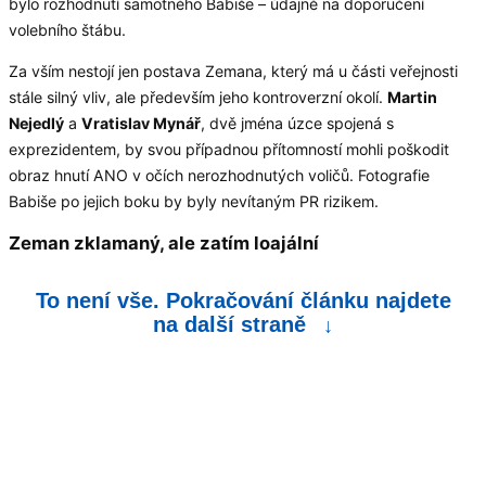
bylo rozhodnutí samotného Babiše – údajně na doporučení
volebního štábu.
Za vším nestojí jen postava Zemana, který má u části veřejnosti
stále silný vliv, ale především jeho kontroverzní okolí.
Martin
Nejedlý
a
Vratislav Mynář
, dvě jména úzce spojená s
exprezidentem, by svou případnou přítomností mohli poškodit
obraz hnutí ANO v očích nerozhodnutých voličů. Fotografie
Babiše po jejich boku by byly nevítaným PR rizikem.
Zeman zklamaný, ale zatím loajální
To není vše. Pokračování článku najdete
na další straně
↓