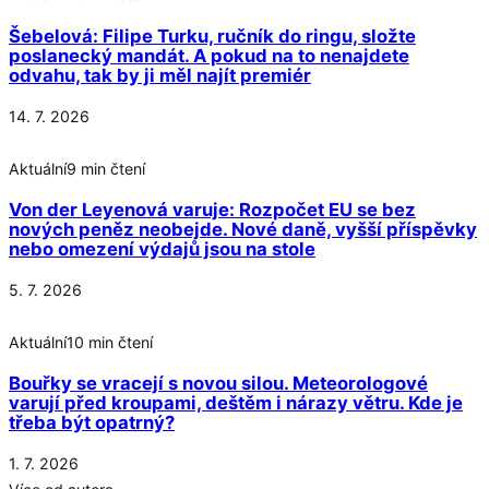
Šebelová: Filipe Turku, ručník do ringu, složte
poslanecký mandát. A pokud na to nenajdete
odvahu, tak by ji měl najít premiér
14. 7. 2026
Aktuální
9 min čtení
Von der Leyenová varuje: Rozpočet EU se bez
nových peněz neobejde. Nové daně, vyšší příspěvky
nebo omezení výdajů jsou na stole
5. 7. 2026
Aktuální
10 min čtení
Bouřky se vracejí s novou silou. Meteorologové
varují před kroupami, deštěm i nárazy větru. Kde je
třeba být opatrný?
1. 7. 2026