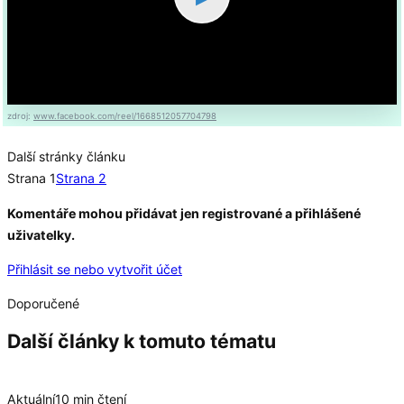
zdroj:
www.facebook.com/reel/1668512057704798
Další stránky článku
Strana 1
Strana 2
Komentáře mohou přidávat jen registrované a přihlášené
uživatelky.
Přihlásit se nebo vytvořit účet
Doporučené
Další články k tomuto tématu
Aktuální
10 min čtení