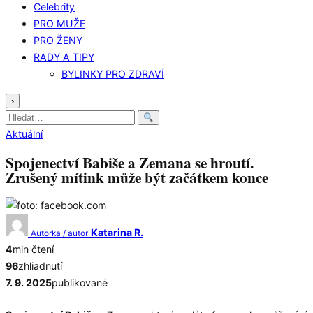
Celebrity
PRO MUŽE
PRO ŽENY
RADY A TIPY
BYLINKY PRO ZDRAVÍ
›
Hledat:
Aktuální
Spojenectví Babiše a Zemana se hroutí.
Zrušený mítink může být začátkem konce
Katarina R.
Autorka / autor
4
min čtení
96
zhliadnutí
7. 9. 2025
publikované