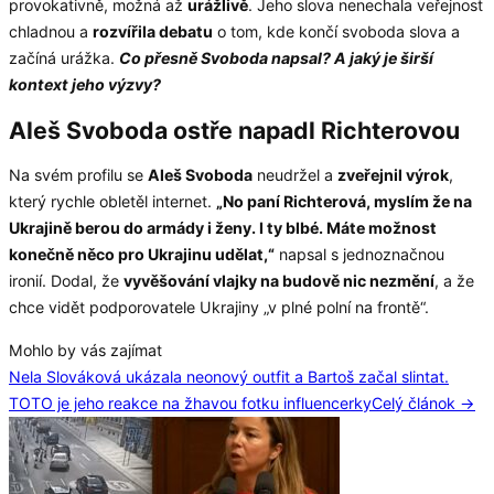
provokativně, možná až
urážlivě
. Jeho slova nenechala veřejnost
chladnou a
rozvířila debatu
o tom, kde končí svoboda slova a
začíná urážka.
Co přesně Svoboda napsal? A jaký je širší
kontext jeho výzvy?
Aleš Svoboda ostře napadl Richterovou
Na svém profilu se
Aleš Svoboda
neudržel a
zveřejnil výrok
,
který rychle obletěl internet.
„No paní Richterová, myslím že na
Ukrajině berou do armády i ženy. I ty blbé. Máte možnost
konečně něco pro Ukrajinu udělat,“
napsal s jednoznačnou
ironií. Dodal, že
vyvěšování vlajky na budově nic nezmění
, a že
chce vidět podporovatele Ukrajiny „v plné polní na frontě“.
Mohlo by vás zajímat
Nela Slováková ukázala neonový outfit a Bartoš začal slintat.
TOTO je jeho reakce na žhavou fotku influencerky
Celý článok →