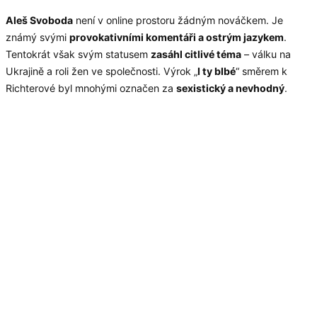
Aleš Svoboda
není v online prostoru žádným nováčkem. Je
známý svými
provokativními komentáři a ostrým jazykem
.
Tentokrát však svým statusem
zasáhl citlivé téma
– válku na
Ukrajině a roli žen ve společnosti. Výrok „
I ty blbé
“ směrem k
Richterové byl mnohými označen za
sexistický a nevhodný
.