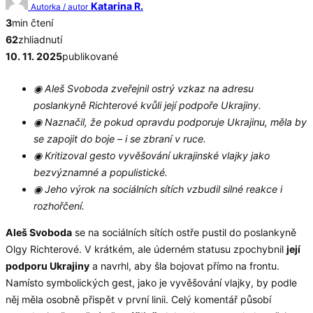
Katarina R.
Autorka / autor
3
min čtení
62
zhliadnutí
10. 11. 2025
publikované
◉ Aleš Svoboda zveřejnil ostrý vzkaz na adresu
poslankyně Richterové kvůli její podpoře Ukrajiny.
◉ Naznačil, že pokud opravdu podporuje Ukrajinu, měla by
se zapojit do boje – i se zbraní v ruce.
◉ Kritizoval gesto vyvěšování ukrajinské vlajky jako
bezvýznamné a populistické.
◉ Jeho výrok na sociálních sítích vzbudil silné reakce i
rozhořčení.
Aleš Svoboda
se na sociálních sítích ostře pustil do poslankyně
Olgy Richterové. V krátkém, ale úderném statusu zpochybnil
její
podporu Ukrajiny
a navrhl, aby šla bojovat přímo na frontu.
Namísto symbolických gest, jako je vyvěšování vlajky, by podle
něj měla osobně přispět v první linii. Celý komentář působí