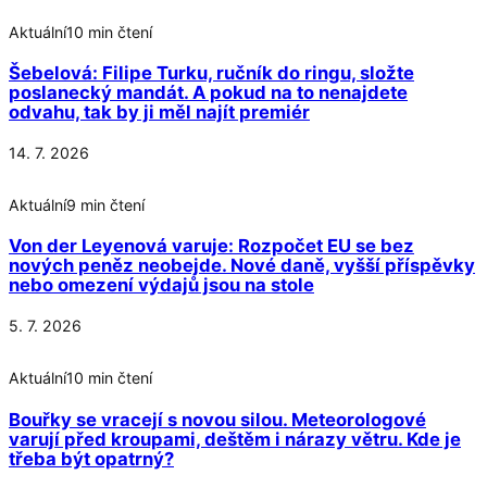
Aktuální
10 min čtení
Šebelová: Filipe Turku, ručník do ringu, složte
poslanecký mandát. A pokud na to nenajdete
odvahu, tak by ji měl najít premiér
14. 7. 2026
Aktuální
9 min čtení
Von der Leyenová varuje: Rozpočet EU se bez
nových peněz neobejde. Nové daně, vyšší příspěvky
nebo omezení výdajů jsou na stole
5. 7. 2026
Aktuální
10 min čtení
Bouřky se vracejí s novou silou. Meteorologové
varují před kroupami, deštěm i nárazy větru. Kde je
třeba být opatrný?