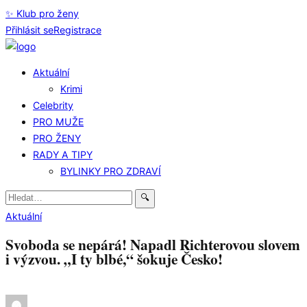
✨ Klub pro ženy
Přihlásit se
Registrace
Aktuální
Krimi
Celebrity
PRO MUŽE
PRO ŽENY
RADY A TIPY
BYLINKY PRO ZDRAVÍ
Hledat:
🔍
Aktuální
Svoboda se nepárá! Napadl Richterovou slovem
i výzvou. „I ty blbé,“ šokuje Česko!