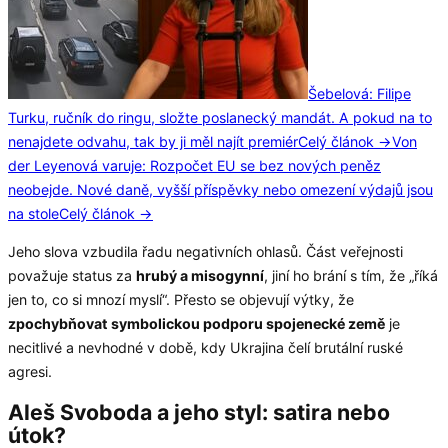
Šebelová: Filipe
Turku, ručník do ringu, složte poslanecký mandát. A pokud na to
nenajdete odvahu, tak by ji měl najít premiér
Celý článok →
Von
der Leyenová varuje: Rozpočet EU se bez nových peněz
neobejde. Nové daně, vyšší příspěvky nebo omezení výdajů jsou
na stole
Celý článok →
Jeho slova vzbudila řadu negativních ohlasů. Část veřejnosti
považuje status za
hrubý a misogynní
, jiní ho brání s tím, že „říká
jen to, co si mnozí myslí“. Přesto se objevují výtky, že
zpochybňovat symbolickou podporu spojenecké země
je
necitlivé a nevhodné v době, kdy Ukrajina čelí brutální ruské
agresi.
Aleš Svoboda a jeho styl: satira nebo
útok?