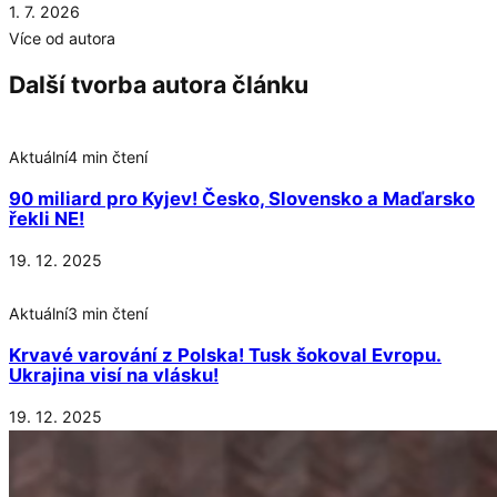
1. 7. 2026
Více od autora
Další tvorba autora článku
Aktuální
4 min čtení
90 miliard pro Kyjev! Česko, Slovensko a Maďarsko
řekli NE!
19. 12. 2025
Aktuální
3 min čtení
Krvavé varování z Polska! Tusk šokoval Evropu.
Ukrajina visí na vlásku!
19. 12. 2025