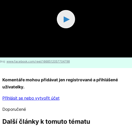
▶
droj:
www.facebook.com/reel/1668512057704798
Komentáře mohou přidávat jen registrované a přihlášené
uživatelky.
Přihlásit se nebo vytvořit účet
Doporučené
Další články k tomuto tématu