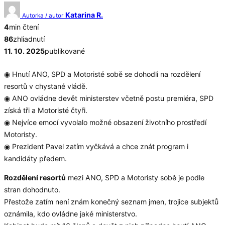
Katarina R.
Autorka / autor
4
min čtení
86
zhliadnutí
11. 10. 2025
publikované
◉ Hnutí ANO, SPD a Motoristé sobě se dohodli na rozdělení
resortů v chystané vládě.
◉ ANO ovládne devět ministerstev včetně postu premiéra, SPD
získá tři a Motoristé čtyři.
◉ Nejvíce emocí vyvolalo možné obsazení životního prostředí
Motoristy.
◉ Prezident Pavel zatím vyčkává a chce znát program i
kandidáty předem.
Rozdělení resortů
mezi ANO, SPD a Motoristy sobě je podle
stran dohodnuto.
Přestože zatím není znám konečný seznam jmen, trojice subjektů
oznámila, kdo ovládne jaké ministerstvo.