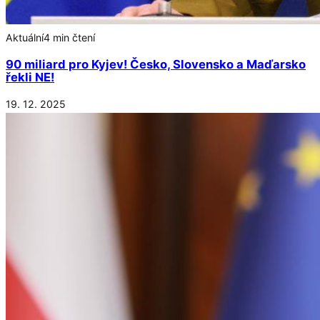
Aktuální
4 min čtení
90 miliard pro Kyjev! Česko, Slovensko a Maďarsko
řekli NE!
19. 12. 2025