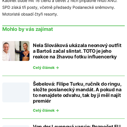
Kabinet bude mít 16 členů a devět z nich připadne hnutí ANO.
SPD získá tři posty, včetně předsedy Poslanecké sněmovny.
Motoristé obsadí čtyři resorty.
Mohlo by vás zajímat
Nela Slováková ukázala neonový outfit
a Bartoš začal slintat. TOTO je jeho
reakce na žhavou fotku influencerky
Celý článok →
Šebelová: Filipe Turku, ručník do ringu,
složte poslanecký mandát. A pokud na
to nenajdete odvahu, tak by ji měl najít
premiér
Celý článok →
Von der Leyenová varuje: Rozpočet EU