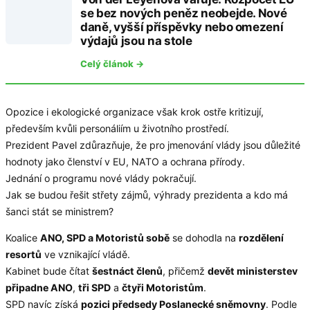
se bez nových peněz neobejde. Nové
daně, vyšší příspěvky nebo omezení
výdajů jsou na stole
Celý článok →
Opozice i ekologické organizace však krok ostře kritizují,
především kvůli personáliím u životního prostředí.
Prezident Pavel zdůrazňuje, že pro jmenování vlády jsou důležité
hodnoty jako členství v EU, NATO a ochrana přírody.
Jednání o programu nové vlády pokračují.
Jak se budou řešit střety zájmů, výhrady prezidenta a kdo má
šanci stát se ministrem?
Koalice
ANO, SPD a Motoristů sobě
se dohodla na
rozdělení
resortů
ve vznikající vládě.
Kabinet bude čítat
šestnáct členů
, přičemž
devět ministerstev
připadne ANO
,
tři SPD
a
čtyři Motoristům
.
SPD navíc získá
pozici předsedy Poslanecké sněmovny
. Podle