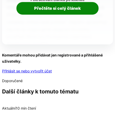
chtějí jednat o programu,“ upozornil Marek
Výborný (KDU-ČSL).Markéta Pekarová Adamová
Přečtěte si celý článek
(TOP 09) označila přístup lídra ANO za „na hony
vzdálený civilizované politice“. Odpůrci upozorňují
hlavně na rozporuplné obsazení životního
prostředí Motoristy.Ekologická organizace
Greenpeace označila…
Komentáře mohou přidávat jen registrované a přihlášené
uživatelky.
Přihlásit se nebo vytvořit účet
Doporučené
Další články k tomuto tématu
Aktuální
10 min čtení