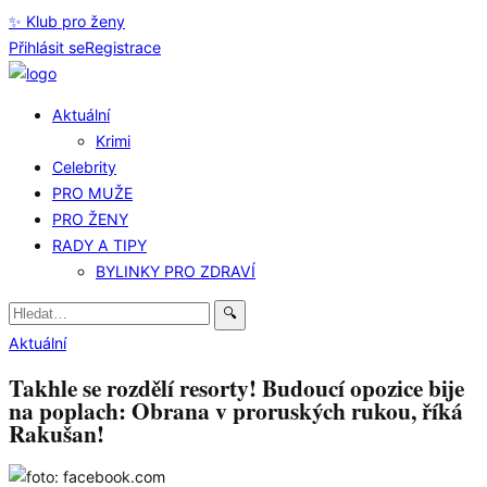
✨ Klub pro ženy
Přihlásit se
Registrace
Aktuální
Krimi
Celebrity
PRO MUŽE
PRO ŽENY
RADY A TIPY
BYLINKY PRO ZDRAVÍ
Hledat:
🔍
Aktuální
Takhle se rozdělí resorty! Budoucí opozice bije
na poplach: Obrana v proruských rukou, říká
Rakušan!