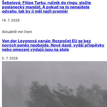
Šebelová: Filipe Turku, ručník do ringu, složte
poslanecký mandát. A pokud na to nenajdete
odvahu, tak by ji měl najít premiér
14. 7. 2026
Aktuální
9 min čtení
Von der Leyenová varuje: Rozpočet EU se bez
nových peněz neobejde. Nové daně, vyšší příspěvky
nebo omezení výdajů jsou na stole
5. 7. 2026