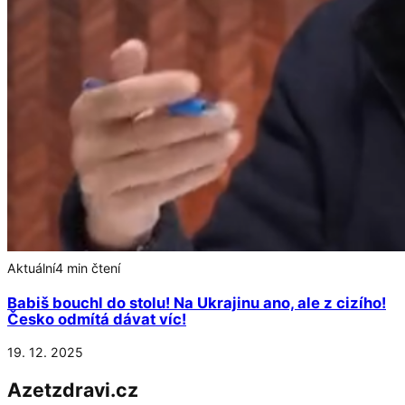
Aktuální
4 min čtení
Babiš bouchl do stolu! Na Ukrajinu ano, ale z cizího!
Česko odmítá dávat víc!
19. 12. 2025
Azetzdravi.cz