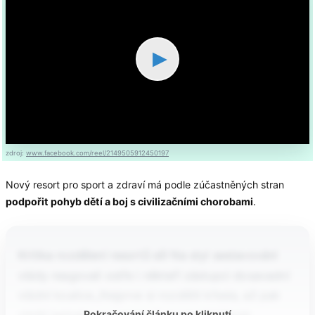
▶
zdroj:
www.facebook.com/reel/2149505912450197
Nový resort pro sport a zdraví má podle zúčastněných stran
podpořit pohyb dětí a boj s civilizačními chorobami
.
Kritika rozdělení resortů sílí Na styl sestavování
vlády reagovali ostře i někteří zástupci dosavadní
vládní koalice.„Nejprve si rozdělili křesla, až pak
Pokračování článku po kliknutí