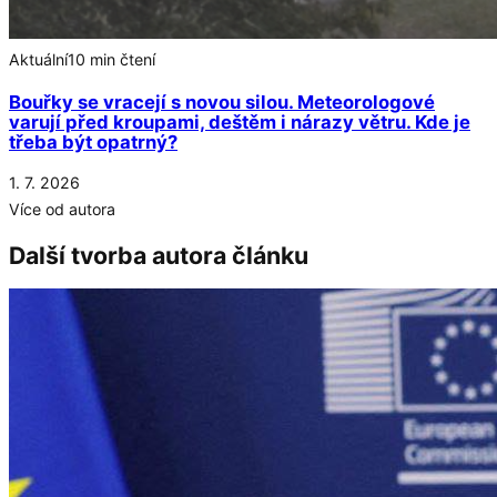
Aktuální
10 min čtení
Bouřky se vracejí s novou silou. Meteorologové
varují před kroupami, deštěm i nárazy větru. Kde je
třeba být opatrný?
1. 7. 2026
Více od autora
Další tvorba autora článku