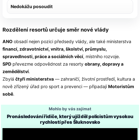
Nedokážu posoudit
Rozdělení resortů určuje směr nové vlády
ANO
obsadí nejen pozici předsedy vlády, ale také ministerstva
financí, zdravotnictví, vnitra, školství, průmyslu,
spravedlnosti, práce a sociálních věcí
, místního rozvoje.
SPD
převezme odpovědnost za resorty
obrany, dopravy a
zemědělství
.
Zbylá
čtyři ministerstva
— zahraničí, životní prostředí, kultura a
nově zřízený úřad pro sport a prevenci — připadají
Motoristům
sobě
.
Mohlo by vás zajímat
Pronásledování řidiče, který ujížděl policistům vysokou
rychlostí přes Šluknovsko