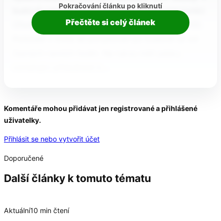
Pokračování článku po kliknutí
budově centrály VZP byli přítomni také pracovníci
Přečtěte si celý článek
Úřadu pro ochranu hospodářské soutěže (ÚOHS).
Policisté v civilu se pohybovali po budově už od
časných ranních hodin. Na rukou měli pásky
označující příslušnost k…
Komentáře mohou přidávat jen registrované a přihlášené
uživatelky.
Přihlásit se nebo vytvořit účet
Doporučené
Další články k tomuto tématu
Aktuální
10 min čtení