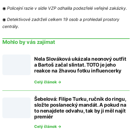
◉
Policejní razie v sídle VZP odhalila podezřelé veřejné zakázky.
◉
Detektivové zadrželi celkem 19 osob a prohledali prostory
centrály.
Mohlo by vás zajímat
Nela Slováková ukázala neonový outfit
a Bartoš začal slintat. TOTO je jeho
reakce na žhavou fotku influencerky
Celý článok →
Šebelová: Filipe Turku, ručník do ringu,
složte poslanecký mandát. A pokud na
to nenajdete odvahu, tak by ji měl najít
premiér
Celý článok →