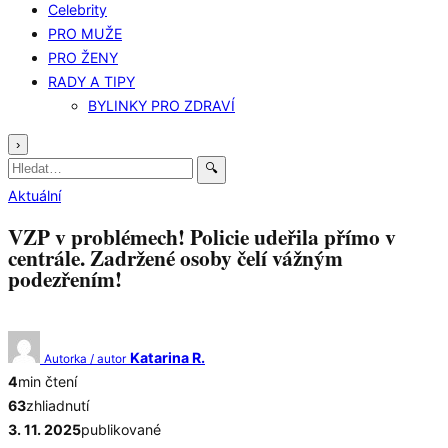
Celebrity
PRO MUŽE
PRO ŽENY
RADY A TIPY
BYLINKY PRO ZDRAVÍ
›
Hledat:
🔍
Aktuální
VZP v problémech! Policie udeřila přímo v
centrále. Zadržené osoby čelí vážným
podezřením!
Katarina R.
Autorka / autor
4
min čtení
63
zhliadnutí
3. 11. 2025
publikované