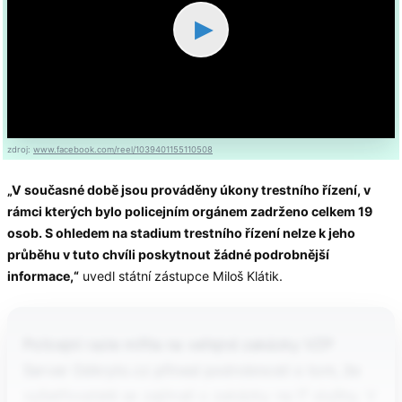
▶
zdroj:
www.facebook.com/reel/1039401155110508
„V současné době jsou prováděny úkony trestního řízení, v
rámci kterých bylo policejním orgánem zadrženo celkem 19
osob. S ohledem na stadium trestního řízení nelze k jeho
průběhu v tuto chvíli poskytnout žádné podrobnější
informace,“
uvedl státní zástupce Miloš Klátik.
Policejní razie mířila na veřejné zakázky VZP
Server Odkryto.cz přinesl podrobnosti o tom, že
vyšetřovatelé se zajímali o zakázky na IT služby. V