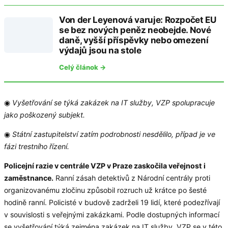
Von der Leyenová varuje: Rozpočet EU
se bez nových peněz neobejde. Nové
daně, vyšší příspěvky nebo omezení
výdajů jsou na stole
Celý článok →
◉
Vyšetřování se týká zakázek na IT služby, VZP spolupracuje
jako poškozený subjekt.
◉
Státní zastupitelství zatím podrobnosti nesdělilo, případ je ve
fázi trestního řízení.
Policejní razie v centrále VZP v Praze zaskočila veřejnost i
zaměstnance.
Ranní zásah detektivů z Národní centrály proti
organizovanému zločinu způsobil rozruch už krátce po šesté
hodině ranní. Policisté v budově zadrželi 19 lidí, které podezřívají
v souvislosti s veřejnými zakázkami. Podle dostupných informací
se vyšetřování týká zejména zakázek na IT služby. VZP se v této