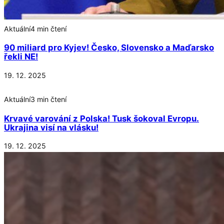
Aktuální
4 min čtení
90 miliard pro Kyjev! Česko, Slovensko a Maďarsko
řekli NE!
19. 12. 2025
Aktuální
3 min čtení
Krvavé varování z Polska! Tusk šokoval Evropu.
Ukrajina visí na vlásku!
19. 12. 2025