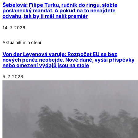
Šebelová: Filipe Turku, ručník do ringu, složte
poslanecký mandát. A pokud na to nenajdete
odvahu, tak by ji měl najít premiér
14. 7. 2026
Aktuální
9 min čtení
Von der Leyenová varuje: Rozpočet EU se bez
nových peněz neobejde. Nové daně, vyšší příspěvky
nebo omezení výdajů jsou na stole
5. 7. 2026