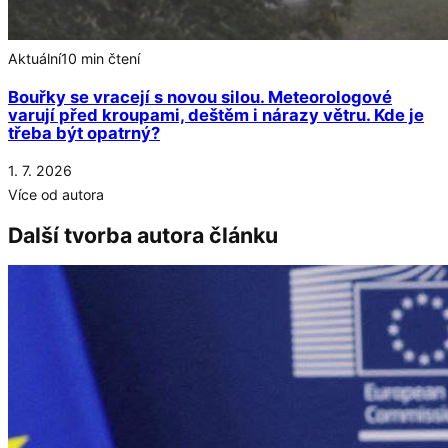
Aktuální
10 min čtení
Bouřky se vracejí s novou silou. Meteorologové
varují před kroupami, deštěm i nárazy větru. Kde je
třeba být opatrný?
1. 7. 2026
Více od autora
Další tvorba autora článku