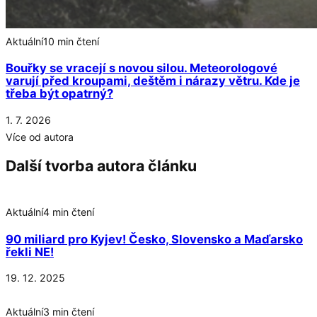
Aktuální
10 min čtení
Bouřky se vracejí s novou silou. Meteorologové
varují před kroupami, deštěm i nárazy větru. Kde je
třeba být opatrný?
1. 7. 2026
Více od autora
Další tvorba autora článku
Aktuální
4 min čtení
90 miliard pro Kyjev! Česko, Slovensko a Maďarsko
řekli NE!
19. 12. 2025
Aktuální
3 min čtení