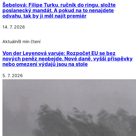
Šebelová: Filipe Turku, ručník do ringu, složte
poslanecký mandát. A pokud na to nenajdete
odvahu, tak by ji měl najít premiér
14. 7. 2026
Aktuální
9 min čtení
Von der Leyenová varuje: Rozpočet EU se bez
nových peněz neobejde. Nové daně, vyšší příspěvky
nebo omezení výdajů jsou na stole
5. 7. 2026