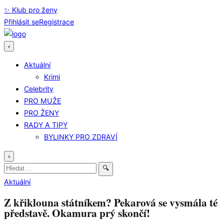
✨ Klub pro ženy
Přihlásit se
Registrace
‹
Aktuální
Krimi
Celebrity
PRO MUŽE
PRO ŽENY
RADY A TIPY
BYLINKY PRO ZDRAVÍ
›
Hledat:
🔍
Aktuální
Z křiklouna státníkem? Pekarová se vysmála té
představě. Okamura prý skončí!