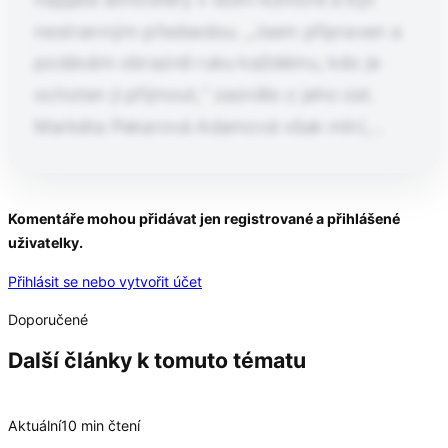
nestranným předsedou. „Jsem připraven a
podávám obrazně ruku každému, kdo je
ochoten ji přijmout,“ zaznělo z jeho úst.
Markéta Pekarová Adamová však míní,…
Pokračování článku po kliknutí
Komentáře mohou přidávat jen registrované a přihlášené
uživatelky.
Přečtěte si celý článek
Přihlásit se nebo vytvořit účet
Doporučené
Další články k tomuto tématu
Aktuální
10 min čtení