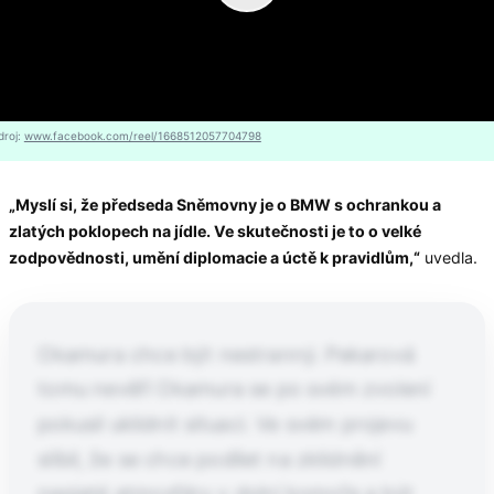
droj:
www.facebook.com/reel/1668512057704798
„Myslí si, že předseda Sněmovny je o BMW s ochrankou a
zlatých poklopech na jídle. Ve skutečnosti je to o velké
zodpovědnosti, umění diplomacie a úctě k pravidlům,“
uvedla.
Okamura chce být nestranný. Pekarová
tomu nevěří Okamura se po svém zvolení
pokusil uklidnit situaci. Ve svém projevu
slíbil, že se chce podílet na zklidnění
napjaté atmosféry v dolní komoře a být