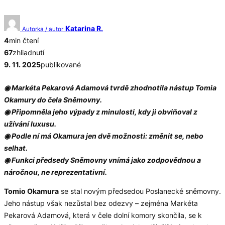
Katarina R.
Autorka / autor
4
min čtení
67
zhliadnutí
9. 11. 2025
publikované
◉ Markéta Pekarová Adamová tvrdě zhodnotila nástup Tomia
Okamury do čela Sněmovny.
◉ Připomněla jeho výpady z minulosti, kdy ji obviňoval z
užívání luxusu.
◉ Podle ní má Okamura jen dvě možnosti: změnit se, nebo
selhat.
◉ Funkci předsedy Sněmovny vnímá jako zodpovědnou a
náročnou, ne reprezentativní.
Tomio Okamura
se stal novým předsedou Poslanecké sněmovny.
Jeho nástup však nezůstal bez odezvy – zejména Markéta
Pekarová Adamová, která v čele dolní komory skončila, se k