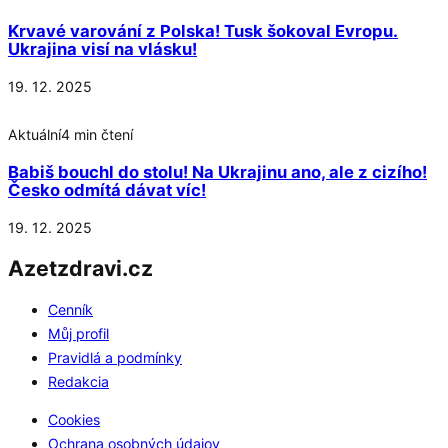
Krvavé varování z Polska! Tusk šokoval Evropu.
Ukrajina visí na vlásku!
19. 12. 2025
Aktuální
4 min čtení
Babiš bouchl do stolu! Na Ukrajinu ano, ale z cizího!
Česko odmítá dávat víc!
19. 12. 2025
Azetzdravi.cz
Cenník
Můj profil
Pravidlá a podmínky
Redakcia
Cookies
Ochrana osobných údajov