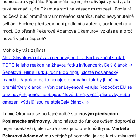
němu ostře vyjádřila. Připomněla nejen jeho dřívější výpady, ale
také naznačila, že Okamura stojí na zásadním rozcestí. Podle ní
ho čeká buď proměna v umírněného státníka, nebo nevyhnutelné
selhání. Funkce předsedy není podle ní o autech, poklopech ani
moci. Co přesně Pekarová Adamová Okamurovi vzkázala a proč
nevěří v jeho úspěch?
Mohlo by vás zajímat
Nela Slováková ukázala neonový outfit a Bartoš začal slintat.
TOTO je jeho reakce na žhavou fotku influencerky
Celý článok →
Šebelová: Filipe Turku, ručník do ringu, složte poslanecký
mandát. A pokud na to nenajdete odvahu, tak by ji měl najít
premiér
Celý článok →
Von der Leyenová varuje: Rozpočet EU se
bez nových peněz neobejde. Nové daně, vyšší příspěvky nebo
omezení výdajů jsou na stole
Celý článok →
Tomio Okamura se po tajné volbě stal
novým předsedou
Poslanecké sněmovny
. Jeho nástup do funkce ovšem doprovází
nejen očekávání, ale i ostrá slova jeho předchůdkyně.
Markéta
Pekarová Adamová
mu veřejně připomněla, jak se k ní v minulosti