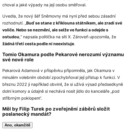
choval a jaké výpady na její osobu směřoval.
Uvedla, že nový šéf Sněmovny má nyní před sebou zásadní
rozhodnutí. „
Buď se stane z křiklouna státníkem, ale zradí své
voliče. Nebo se nezmění, ale selže ve funkci a odejde s
ostudou
,“ napsala politička na síti X. Zároveň upozornila, že
žádná třetí cesta podle ní neexistuje
.
Tomio Okamura podle Pekarové nerozumí významu
své nové role
Pekarová Adamová v příspěvku připomněla, jak Okamura v
minulém volebním období zpochybňoval její přístup k funkci. V
březnu 2022 ji například obvinil, že si užívá výsad předsedkyně
dolní komory a údajně si nechává nosit jídlo do kanceláře „pod
stříbrným poklopem“.
Měl by Filip Turek po zveřejnění záběrů složit
poslanecký mandát?
Ano, okamžitě