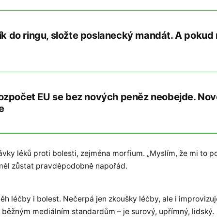
ník do ringu, složte poslanecký mandát. A pokud 
ozpočet EU se bez nových peněz neobejde. Nov
e
ky léků proti bolesti, zejména morfium. „Myslím, že mi to p
y měl zůstat pravděpodobně napořád.
léčby i bolest. Nečerpá jen zkoušky léčby, ale i improviz
 běžným mediálním standardům – je surový, upřímný, lidský.