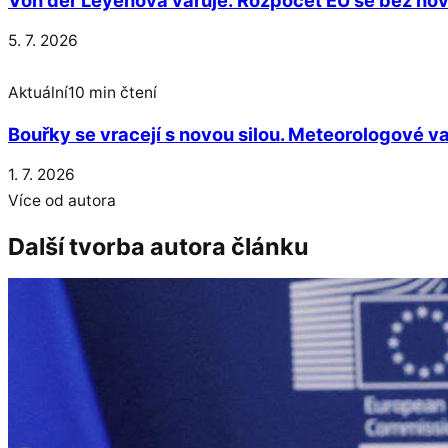
5. 7. 2026
Aktuální
10 min čtení
Bouřky se vracejí s novou silou. Meteorologové va
1. 7. 2026
Více od autora
Další tvorba autora článku