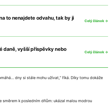
na to nenajdete odvahu, tak by ji
Celý článok →
é daně, vyšší příspěvky nebo
Celý článok →
omáhá… dny si stále mohu užívat,“ říká. Díky tomu dokáže
uje směrem k posledním dňům: ukázal malou modrou