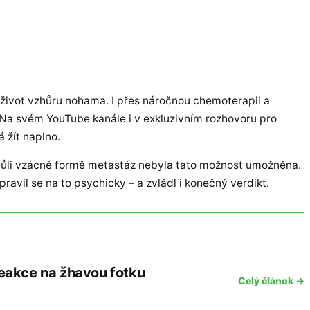
 život vzhůru nohama. I přes náročnou chemoterapii a
j. Na svém YouTube kanále i v exkluzivním rozhovoru pro
 žít naplno.
vůli vzácné formě metastáz nebyla tato možnost umožněna.
pravil se na to psychicky – a zvládl i konečný verdikt.
 reakce na žhavou fotku
Celý článok →