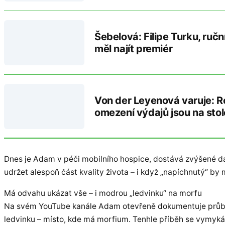
Šebelová: Filipe Turku, ruč
měl najít premiér
Von der Leyenová varuje: R
omezení výdajů jsou na stol
Dnes je Adam v péči mobilního hospice, dostává zvýšené dáv
udržet alespoň část kvality života – i když „napíchnutý“ b
Má odvahu ukázat vše – i modrou „ledvinku“ na morfu
Na svém YouTube kanále Adam otevřeně dokumentuje průběh 
ledvinku – místo, kde má morfium. Tenhle příběh se vymyká