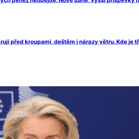
rují před kroupami, deštěm i nárazy větru. Kde je 