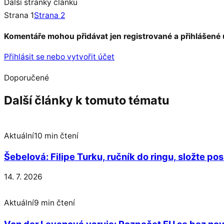
Další stránky článku
Strana 1
Strana 2
Komentáře mohou přidávat jen registrované a přihlášené 
Přihlásit se nebo vytvořit účet
Doporučené
Další články k tomuto tématu
Aktuální
10 min čtení
Šebelová: Filipe Turku, ručník do ringu, složte p
14. 7. 2026
Aktuální
9 min čtení
Von der Leyenová varuje: Rozpočet EU se bez nov