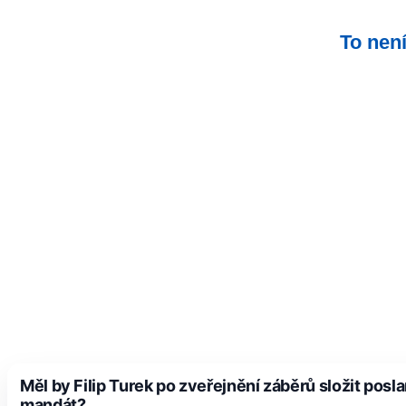
To není
Měl by Filip Turek po zveřejnění záběrů složit pos
mandát?