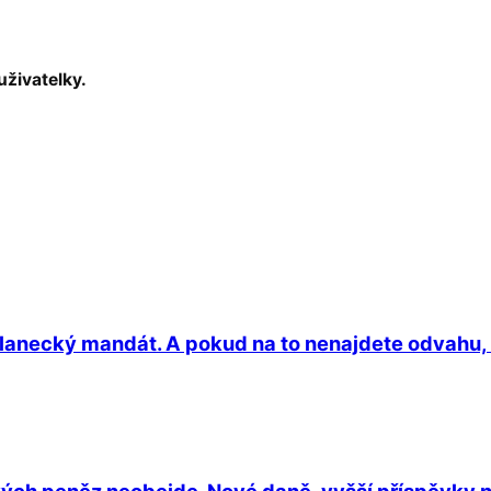
uživatelky.
oslanecký mandát. A pokud na to nenajdete odvahu, t
ých peněz neobejde. Nové daně, vyšší příspěvky n