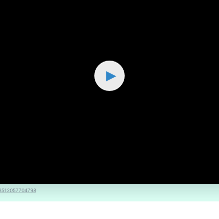
▶
68512057704798