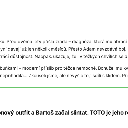
ku. Před dvěma lety přišla zrada – diagnóza, která mu obrací
mu nyní dávají už jen několik měsíců. Přesto Adam nevzdává bo
ácí důstojnost. Naopak: ukazuje, že i v těžkých chvílích se dá
buňkami – moderní příslib pro těžce nemocné. Bohužel mu k
přihodila… Zkoušeli jsme, ale nevyšlo to,“ sdílí s klidem. Při
ový outfit a Bartoš začal slintat. TOTO je jeho