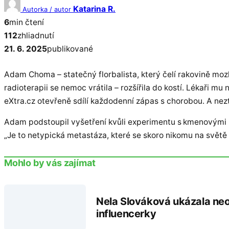
Katarina R.
Autorka / autor
6
min čtení
112
zhliadnutí
21. 6. 2025
publikované
Adam Choma – statečný florbalista, který čelí rakovině moz
radioterapii se nemoc vrátila – rozšířila do kostí. Lékaři 
eXtra.cz otevřeně sdílí každodenní zápas s chorobou. A neztr
Adam podstoupil vyšetření kvůli experimentu s kmenovými 
„Je to netypická metastáza, které se skoro nikomu na světě ne
Mohlo by vás zajímat
Nela Slováková ukázala neon
influencerky