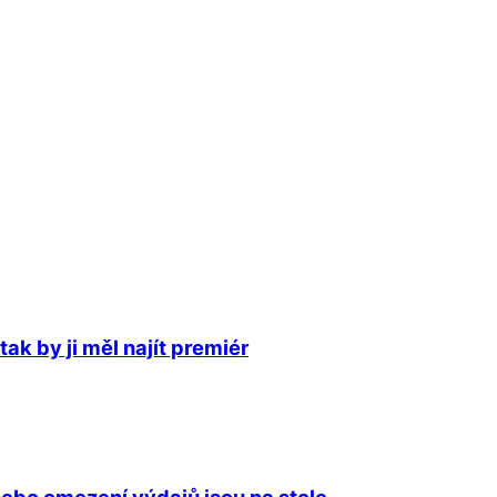
ak by ji měl najít premiér
ebo omezení výdajů jsou na stole