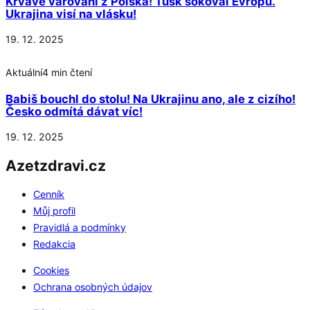
Krvavé varování z Polska! Tusk šokoval Evropu.
Ukrajina visí na vlásku!
19. 12. 2025
Aktuální
4 min čtení
Babiš bouchl do stolu! Na Ukrajinu ano, ale z cizího!
Česko odmítá dávat víc!
19. 12. 2025
Azetzdravi.cz
Cenník
Můj profil
Pravidlá a podmínky
Redakcia
Cookies
Ochrana osobných údajov