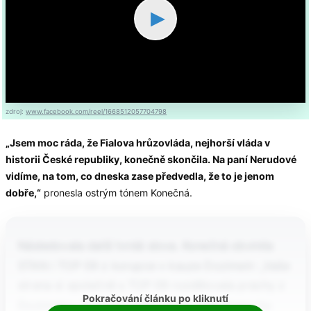
▶
zdroj:
www.facebook.com/reel/1668512057704798
„Jsem moc ráda, že Fialova hrůzovláda, nejhorší vláda v
historii České republiky, konečně skončila. Na paní Nerudové
vidíme, na tom, co dneska zase předvedla, že to je jenom
dobře,“
pronesla ostrým tónem Konečná.
Následovala další tvrdá slova. Konečná obvinila
STAN i TOP 09 z korupce v kauze Dozimetr: „Vaše
strana si společně s TOP 09 rozdělovala prachy z
Pokračování článku po kliknutí
Dozimetru. Vy byste měla mlčet, vaši stranu by