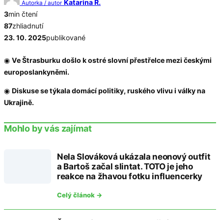
Katarina R.
Autorka / autor
3
min čtení
87
zhliadnutí
23. 10. 2025
publikované
◉
Ve Štrasburku došlo k ostré slovní přestřelce mezi českými
europoslankyněmi.
◉
Diskuse se týkala domácí politiky, ruského vlivu i války na
Ukrajině.
Mohlo by vás zajímat
Nela Slováková ukázala neonový outfit
a Bartoš začal slintat. TOTO je jeho
reakce na žhavou fotku influencerky
Celý článok →