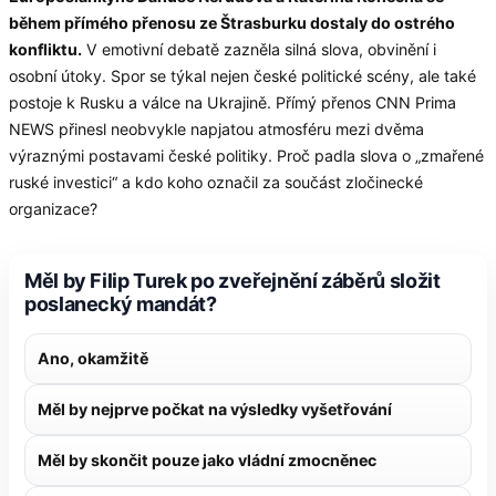
během přímého přenosu ze Štrasburku dostaly do ostrého
konfliktu.
V emotivní debatě zazněla silná slova, obvinění i
osobní útoky. Spor se týkal nejen české politické scény, ale také
postoje k Rusku a válce na Ukrajině. Přímý přenos CNN Prima
NEWS přinesl neobvykle napjatou atmosféru mezi dvěma
výraznými postavami české politiky. Proč padla slova o „zmařené
ruské investici“ a kdo koho označil za součást zločinecké
organizace?
Měl by Filip Turek po zveřejnění záběrů složit
poslanecký mandát?
Ano, okamžitě
Měl by nejprve počkat na výsledky vyšetřování
Měl by skončit pouze jako vládní zmocněnec