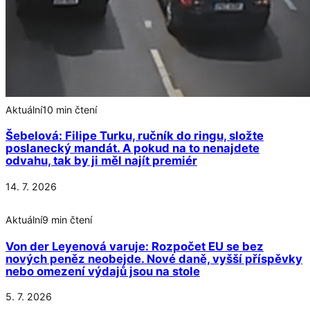
Aktuální
10 min čtení
Šebelová: Filipe Turku, ručník do ringu, složte
poslanecký mandát. A pokud na to nenajdete
odvahu, tak by ji měl najít premiér
14. 7. 2026
Aktuální
9 min čtení
Von der Leyenová varuje: Rozpočet EU se bez
nových peněz neobejde. Nové daně, vyšší příspěvky
nebo omezení výdajů jsou na stole
5. 7. 2026