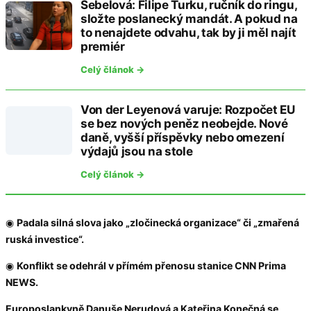
Šebelová: Filipe Turku, ručník do ringu,
složte poslanecký mandát. A pokud na
to nenajdete odvahu, tak by ji měl najít
premiér
Celý článok →
Von der Leyenová varuje: Rozpočet EU
se bez nových peněz neobejde. Nové
daně, vyšší příspěvky nebo omezení
výdajů jsou na stole
Celý článok →
◉
Padala silná slova jako „zločinecká organizace“ či „zmařená
ruská investice“.
◉
Konflikt se odehrál v přímém přenosu stanice CNN Prima
NEWS.
Europoslankyně Danuše Nerudová a Kateřina Konečná se