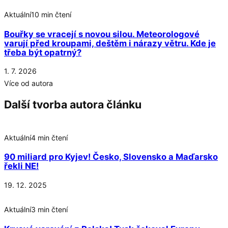
Aktuální
10 min čtení
Bouřky se vracejí s novou silou. Meteorologové
varují před kroupami, deštěm i nárazy větru. Kde je
třeba být opatrný?
1. 7. 2026
Více od autora
Další tvorba autora článku
Aktuální
4 min čtení
90 miliard pro Kyjev! Česko, Slovensko a Maďarsko
řekli NE!
19. 12. 2025
Aktuální
3 min čtení