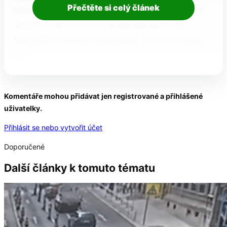
Přečtěte si celý článek
měli zakázat.“ Europoslankyně obviňovaly jedna
druhou ze lží i zločinů Danuše Nerudová se
okamžitě ohradila a připomněla, že se její strana
s…
Komentáře mohou přidávat jen registrované a přihlášené
uživatelky.
Přihlásit se nebo vytvořit účet
Doporučené
Další články k tomuto tématu