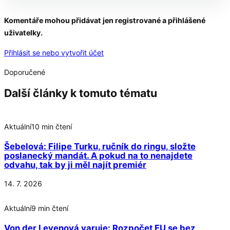
Pokračování článku po kliknutí
Komentáře mohou přidávat jen registrované a přihlášené
uživatelky.
Přečtěte si celý článek
Přihlásit se nebo vytvořit účet
Doporučené
Další články k tomuto tématu
Aktuální
10 min čtení
Šebelová: Filipe Turku, ručník do ringu, složte
poslanecký mandát. A pokud na to nenajdete
odvahu, tak by ji měl najít premiér
14. 7. 2026
Aktuální
9 min čtení
Von der Leyenová varuje: Rozpočet EU se bez