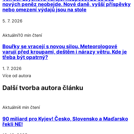
nových peněz neobejde. Nové daně, vyšší příspěvky
nebo omezení výdajů jsou na stole
5. 7. 2026
Aktuální
10 min čtení
Bouřky se vracejí s novou silou. Meteorologové
varují před kroupami, deštěm i nárazy větru. Kde je
třeba být opatrný?
1. 7. 2026
Více od autora
Další tvorba autora článku
Aktuální
4 min čtení
90 miliard pro Kyjev! Česko, Slovensko a Maďarsko
řekli NE!