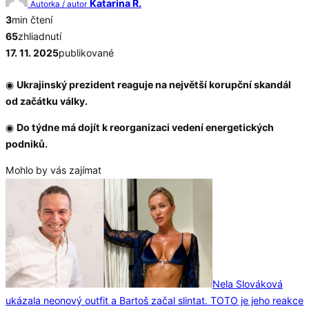
Katarina R.
Autorka / autor
3
min čtení
65
zhliadnutí
17. 11. 2025
publikované
◉
Ukrajinský prezident reaguje na největší korupční skandál
od začátku války.
◉
Do týdne má dojít k reorganizaci vedení energetických
podniků.
Mohlo by vás zajímat
Nela Slováková
ukázala neonový outfit a Bartoš začal slintat. TOTO je jeho reakce