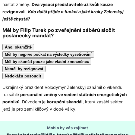
nastat změny.
Dva vysocí představitelé už kvůli kauze
rezignovali
.
Kdo další přijde o funkci a jaké kroky Zelenskyj
ještě chystá?
Měl by Filip Turek po zveřejnění záběrů složit
poslanecký mandát?
Ano, okamžitě
Měl by nejprve počkat na výsledky vyšetřování
Měl by skončit pouze jako vládní zmocněnec
Neměl by rezignovat
Nedokážu posoudit
Ukrajinský prezident Volodymyr Zelenskyj oznámil o víkendu
rozsáhlé
personální změny ve vedení státních energetických
podniků
. Důvodem je
korupční skandál
, který zasáhl sektor,
jenž je pro zemi klíčový v době války.
Mohlo by vás zajímat