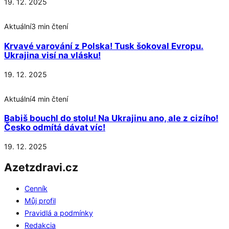
19. 12. 2025
Aktuální
3 min čtení
Krvavé varování z Polska! Tusk šokoval Evropu.
Ukrajina visí na vlásku!
19. 12. 2025
Aktuální
4 min čtení
Babiš bouchl do stolu! Na Ukrajinu ano, ale z cizího!
Česko odmítá dávat víc!
19. 12. 2025
Azetzdravi.cz
Cenník
Můj profil
Pravidlá a podmínky
Redakcia