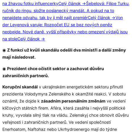
na žhavou fotku influencerky
Celý článok →
Šebelová: Filipe Turku,
ručník do ringu, složte poslanecký mandát. A pokud na to
nenajdete odvahu, tak by ji měl najít premiér
Celý článok →
Von
der Leyenová varuje: Rozpočet EU se bez nových peněz
neobejde. Nové daně, vyšší příspěvky nebo omezení výdajů jsou
na stole
Celý článok →
◉
Z funkcí už kvůli skandálu odešli dva ministři a další změny
mají následovat.
◉
Prezident chce očistit sektor a zachovat důvěru
zahraničních partnerů.
Korupční skandál
v ukrajinském energetickém sektoru přinutil
prezidenta Volodymyra Zelenského k okamžité reakci. V sobotu
oznámil, že dojde k
zásadním personálním změnám
ve vedení
klíčových státních firem. Aféra, která zasáhla i nejvyšší politické
kruhy, vyvolala silný tlak na vládu. Zelenskyj chce obnovit důvěru
veřejnosti i zahraničních partnerů. Ve vedení společností
Enerhoatom, Naftohaz nebo Ukrhydroenergo mají do týdne