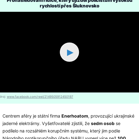
Pronásledování řidiče, který ujížděl policistům vysokou
rychlostí přes Šluknovsko
▶
droj:
www.facebook.com/reel/2149505912450197
Centrem aféry je státní firma
Enerhoatom
, provozující ukrajinské
jaderné elektrárny. Vyšetřovatelé zjistili, že
sedm osob
se
podílelo na rozsáhlém korupčním systému, který jim podle
Národního protikorupčního úřadu NABU vynesl více než
100