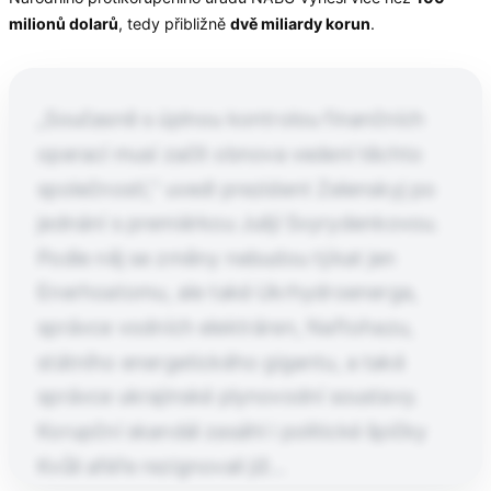
milionů dolarů
, tedy přibližně
dvě miliardy korun
.
„Současně s úplnou kontrolou finančních
operací musí začít obnova vedení těchto
společností,“ uvedl prezident Zelenskyj po
jednání s premiérkou Julijí Svyrydenkovou.
Podle něj se změny nebudou týkat jen
Enerhoatomu, ale také Ukrhydroenerga,
správce vodních elektráren, Naftohazu,
státního energetického gigantu, a také
správce ukrajinské plynovodní soustavy.
Korupční skandál zasáhl i politické špičky
Kvůli aféře rezignovali již…