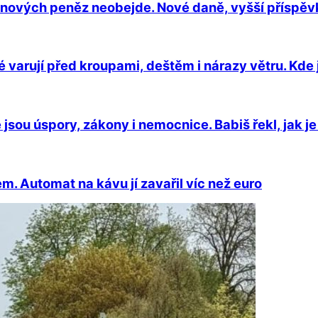
 nových peněz neobejde. Nové daně, vyšší příspěv
é varují před kroupami, deštěm i nárazy větru. Kde 
e jsou úspory, zákony i nemocnice. Babiš řekl, jak 
m. Automat na kávu jí zavařil víc než euro