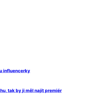
ku influencerky
u, tak by ji měl najít premiér