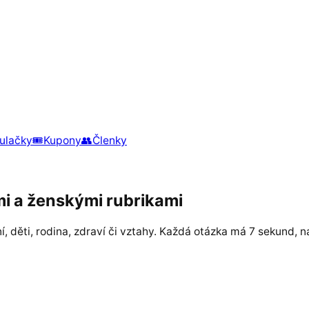
ulačky
🎟️
Kupony
👥
Členky
mi a ženskými rubrikami
, děti, rodina, zdraví či vztahy. Každá otázka má 7 sekund, 