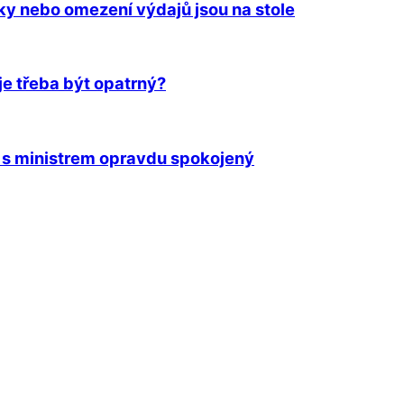
ky nebo omezení výdajů jsou na stole
je třeba být opatrný?
je s ministrem opravdu spokojený