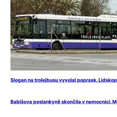
Slogan na trolejbusu vyvolal poprask. Lidsko
Babišova poslankyně skončila v nemocnici. Mí