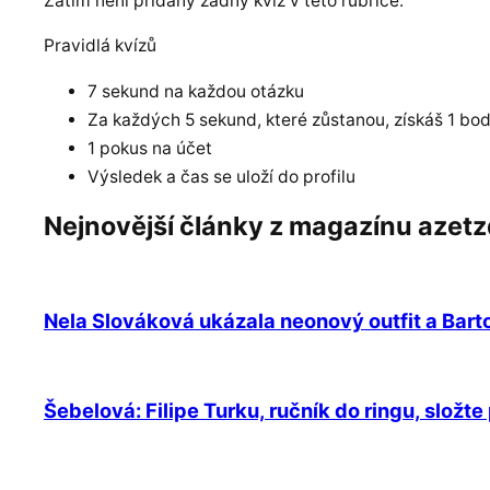
Zatím není přidaný žádný kvíz v této rubrice.
Pravidlá kvízů
7 sekund na každou otázku
Za každých 5 sekund, které zůstanou, získáš 1 bo
1 pokus na účet
Výsledek a čas se uloží do profilu
Nejnovější články z magazínu azetz
Nela Slováková ukázala neonový outfit a Barto
Šebelová: Filipe Turku, ručník do ringu, složt