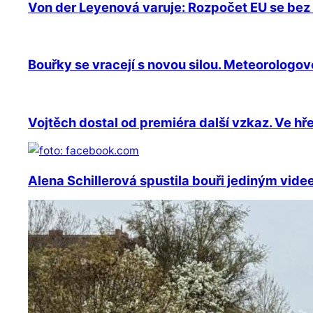
Von der Leyenová varuje: Rozpočet EU se bez
Bouřky se vracejí s novou silou. Meteorologov
Vojtěch dostal od premiéra další vzkaz. Ve hř
Alena Schillerová spustila bouři jediným videe