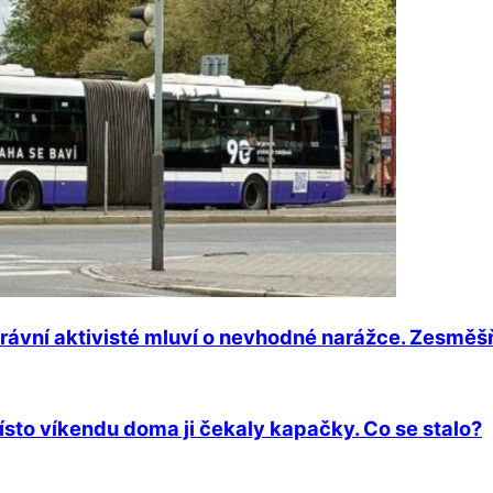
právní aktivisté mluví o nevhodné narážce. Zesměš
sto víkendu doma ji čekaly kapačky. Co se stalo?