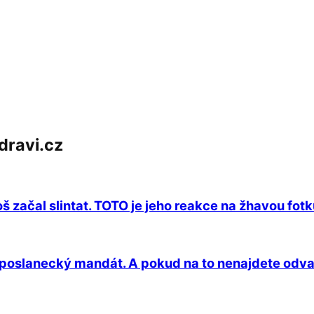
d
dravi.cz
š začal slintat. TOTO je jeho reakce na žhavou fot
e poslanecký mandát. A pokud na to nenajdete odvah