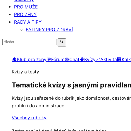
PRO MUŽE
PRO ŽENY
RADY A TIPY
BYLINKY PRO ZDRAVÍ
Hledat:
🔍
🏠
Klub pro ženy
💬
Fórum
🟢
Chat
🧠
Kvízy
📈
Aktivita
🧮
Kalk
Kvízy a testy
Tematické kvízy s jasnými pravidla
Kvízy jsou seřazené do rubrik jako domácnost, cestování
profilu i do administrace.
Všechny rubriky