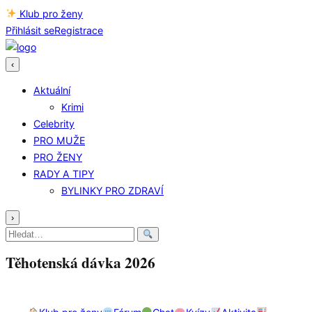
Klub pro ženy
Přihlásit se
Registrace
‹
Aktuální
Krimi
Celebrity
PRO MUŽE
PRO ŽENY
RADY A TIPY
BYLINKY PRO ZDRAVÍ
›
Hledat:
Těhotenská dávka 2026