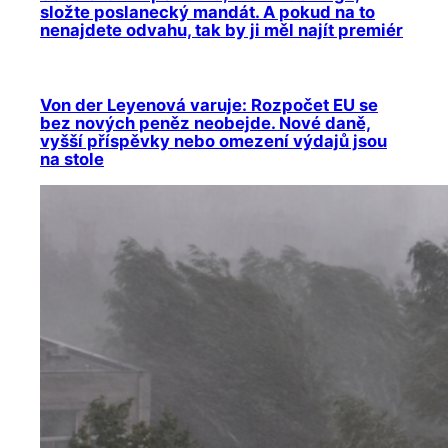
složte poslanecký mandát. A pokud na to
nenajdete odvahu, tak by ji měl najít premiér
Von der Leyenová varuje: Rozpočet EU se
bez nových peněz neobejde. Nové daně,
vyšší příspěvky nebo omezení výdajů jsou
na stole