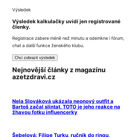
Výsledek
Výsledek kalkulačky uvidí jen registrované
členky.
Registrace zabere méně než minutu a odemkne i fórum,
chat a další funkce ženského klubu.
Chci zobrazit výsledek
Nejnovější články z magazínu
azetzdravi.cz
Nela Slováková ukázala neonový outfit a
Bartoš začal slintat. TOTO je jeho reakce na
žhavou fotku influencerky
Šebelová: Filipe Turku, ručník do ringu,