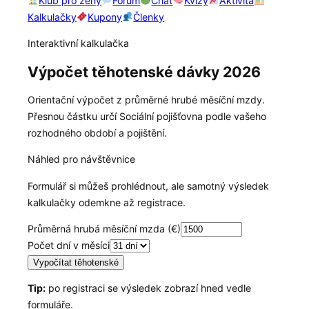
Klub pro ženy
Fórum
Chat
Kvízy
Aktivita
Kalkulačky
Kupony
Členky
Interaktivní kalkulačka
Výpočet těhotenské dávky 2026
Orientační výpočet z průměrné hrubé měsíční mzdy.
Přesnou částku určí Sociální pojišťovna podle vašeho
rozhodného období a pojištění.
Náhled pro návštěvnice
Formulář si můžeš prohlédnout, ale samotný výsledek
kalkulačky odemkne až registrace.
Průměrná hrubá měsíční mzda (€)
Počet dní v měsíci
Vypočítat těhotenské
Tip:
po registraci se výsledek zobrazí hned vedle
formuláře.