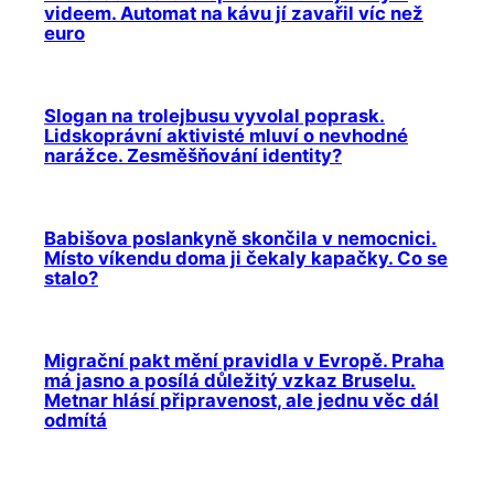
videem. Automat na kávu jí zavařil víc než
euro
Slogan na trolejbusu vyvolal poprask.
Lidskoprávní aktivisté mluví o nevhodné
narážce. Zesměšňování identity?
Babišova poslankyně skončila v nemocnici.
Místo víkendu doma ji čekaly kapačky. Co se
stalo?
Migrační pakt mění pravidla v Evropě. Praha
má jasno a posílá důležitý vzkaz Bruselu.
Metnar hlásí připravenost, ale jednu věc dál
odmítá