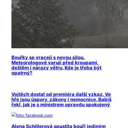
Bouřky se vracejí s novou silou.
Meteorologové varují před kroupami,
deštěm i nárazy větru. Kde je třeba být
opatrný?
Vojtěch dostal od premiéra další vzkaz. Ve
hře jsou úspory, zákony i nemocnice. Babiš
řekl, jak je s ministrem opravdu spokojený
Alena Schillerová spustila bouři jediným