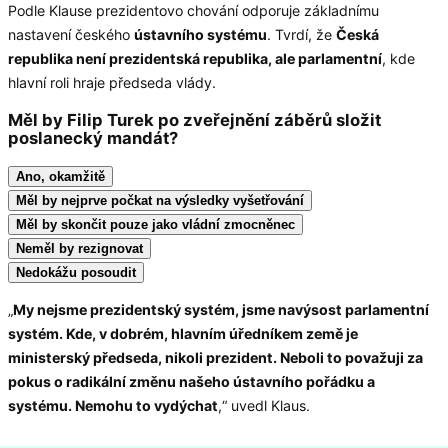
Podle Klause prezidentovo chování odporuje základnímu
nastavení českého
ústavního systému
. Tvrdí, že
Česká
republika není prezidentská republika, ale parlamentní
, kde
hlavní roli hraje předseda vlády.
Měl by Filip Turek po zveřejnění záběrů složit
poslanecký mandát?
Ano, okamžitě
Měl by nejprve počkat na výsledky vyšetřování
Měl by skončit pouze jako vládní zmocněnec
Neměl by rezignovat
Nedokážu posoudit
„
My nejsme prezidentský systém, jsme navýsost parlamentní
systém. Kde, v dobrém, hlavním úředníkem země je
ministerský předseda, nikoli prezident. Neboli to považuji za
pokus o radikální změnu našeho ústavního pořádku a
systému. Nemohu to vydýchat
,“ uvedl Klaus.