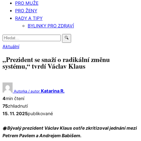
PRO MUŽE
PRO ŽENY
RADY A TIPY
BYLINKY PRO ZDRAVÍ
Hledat:
🔍
Aktuální
„Prezident se snaží o radikální změnu
systému,“ tvrdí Václav Klaus
Katarina R.
Autorka / autor
4
min čtení
75
zhliadnutí
15. 11. 2025
publikované
◉ Bývalý prezident Václav Klaus ostře zkritizoval jednání mezi
Petrem Pavlem a Andrejem Babišem.