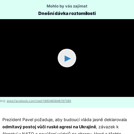
Mohlo by vás zajímat
Dnešní dávka roztomilosti
▶
droj:
www.facebook.com/reel/1690465848767085
Prezident Pavel požaduje, aby budoucí vláda jasně deklarovala
odmítavý postoj vůči ruské agresi na Ukrajině
, závazek k
členství v NATO a navýšení výdajů na obranu. Hrad o těchto