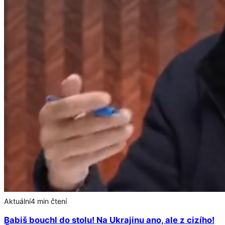
Aktuální
4 min čtení
Babiš bouchl do stolu! Na Ukrajinu ano, ale z cizího!