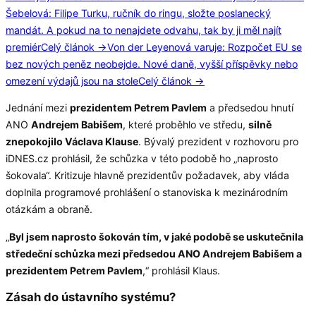
Šebelová: Filipe Turku, ručník do ringu, složte poslanecký
mandát. A pokud na to nenajdete odvahu, tak by ji měl najít
premiér
Celý článok →
Von der Leyenová varuje: Rozpočet EU se
bez nových peněz neobejde. Nové daně, vyšší příspěvky nebo
omezení výdajů jsou na stole
Celý článok →
Jednání mezi
prezidentem Petrem Pavlem
a předsedou hnutí
ANO
Andrejem Babišem
, které proběhlo ve středu,
silně
znepokojilo Václava Klause
. Bývalý prezident v rozhovoru pro
iDNES.cz prohlásil, že schůzka v této podobě ho „naprosto
šokovala“. Kritizuje hlavně prezidentův požadavek, aby vláda
doplnila programové prohlášení o stanoviska k mezinárodním
otázkám a obraně.
„
Byl jsem naprosto šokován tím, v jaké podobě se uskutečnila
středeční schůzka mezi předsedou ANO Andrejem Babišem a
prezidentem Petrem Pavlem
,“ prohlásil Klaus.
Zásah do ústavního systému?