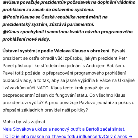
◉ Klaus považuje prezidentův požadavek na doplnění vládního
prohlášení za zásah do ústavního systému.
◉ Podle Klause se Česká republika nemá měnit na
prezidentský systém, zůstává parlamentní.
◉ Klaus zpochybnil i samotnou kvalitu návrhu programového
prohlášení nové vlády.
Ústavní systém je podle Václava Klause v ohrožení.
Bývalý
prezident se ostře ohradil vůči způsobu, jakým prezident Petr
Pavel přistoupil ke středečnímu jednání s Andrejem Babišem.
Pavel totiž požádal o přepracování programového prohlášení
budoucí vlády, a to tak, aby se jasně vyjádřila k válce na Ukrajině
i závazkům vůči NATO. Klaus tento krok považuje za
bezprecedentní zásah do fungování státu. Co všechno Klaus
prezidentovi vyčítá? A proč považuje Pavlovo jednání za pokus o
přepsání základních pravidel naší politiky?
Mohlo by vás zajímat
Nela Slováková ukázala neonový outfit a Bartoš začal slintat.
TOTO je jeho reakce na žhavou fotku influencerky
Celý článok →