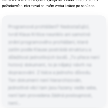
požadavcích informoval na svém webu krátce po schůzce.
Programové prohlášení? Nedostačující,
tvrdí Klaus Kritice neuniklo ani samotné
znění programového prohlášení, které
zatím podle Klause postrádá strukturu a
důležitost jednotlivých bodů. „To přece není
hotový dokument, to je nějaký návrh na
dopracování. Z tisíce a jednoho důvodu.
Ten dokument není hierarchizován,
jednotlivé věci tam jsou řazeny vedle sebe,
není tam provedena žádná posloupnost,
není…