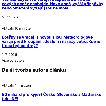
nových peněz neobejde. Nové daně, vyšší příspěvky
nebo omezení výdajů jsou na stole
5. 7. 2026
Aktuální
10 min čtení
Bouřky se vracejí s novou silou. Meteorologové
varují před kroupami, deštěm i nárazy větru. Kde je
třeba být opatrný?
1. 7. 2026
Více od autora
Další tvorba autora článku
Aktuální
4 min čtení
90 miliard pro Kyjev! Česko, Slovensko a Maďarsko
řekli NE!