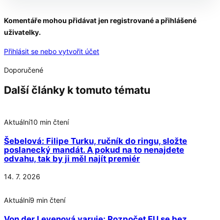
Pokračování článku po kliknutí
Komentáře mohou přidávat jen registrované a přihlášené
uživatelky.
Přečtěte si celý článek
Přihlásit se nebo vytvořit účet
Doporučené
Další články k tomuto tématu
Aktuální
10 min čtení
Šebelová: Filipe Turku, ručník do ringu, složte
poslanecký mandát. A pokud na to nenajdete
odvahu, tak by ji měl najít premiér
14. 7. 2026
Aktuální
9 min čtení
Von der Leyenová varuje: Rozpočet EU se bez